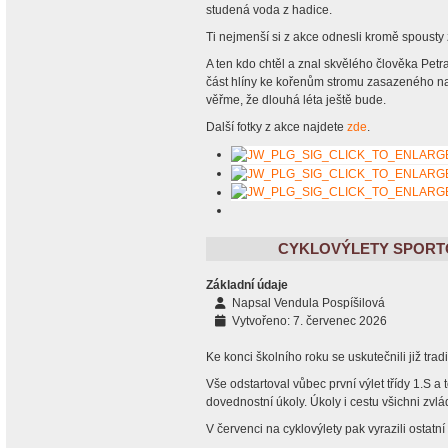
studená voda z hadice.
Ti nejmenší si z akce odnesli kromě spousty z
A ten kdo chtěl a znal skvělého člověka Petr
část hlíny ke kořenům stromu zasazeného n
věřme, že dlouhá léta ještě bude.
Další fotky z akce najdete
zde
.
CYKLOVÝLETY SPORTO
Základní údaje
Napsal
Vendula Pospíšilová
Vytvořeno: 7. červenec 2026
Ke konci školního roku se uskutečnili již trad
Vše odstartoval vůbec první výlet třídy 1.S a 
dovednostní úkoly. Úkoly i cestu všichni zvlá
V červenci na cyklovýlety pak vyrazili ostatní t