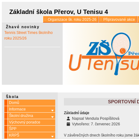
* 1. 7.:
Úřední hodiny o
prázdninách
Základní škola Přerov, U Tenisu 4
Organizace šk. roku 2025-26
Připravované akce
* 13. 5.:
Vyšlo 6. číslo časopisu
Žhavé novinky
Tennis Street Times školního
roku 2025/26
Škola
SPORTOVNÍ D
Domů
Informace
Více o: Informace
Základní údaje
Školní družina
Více o: Školní družina
Napsal
Vendula Pospíšilová
Výchovný poradce
Vytvořeno: 7. červenec 2026
ŠPP
KRPŠ
V závěrečných dnech školního roku jsme žák
Více o: KRPŠ