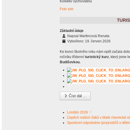
Kolektiv vychovatelů
Foto zde
TURIS
Základní údaje
Napsal
Martincová Renata
Vytvořeno: 19. červen 2026
Ke konci školního roku nám opět začala doba 
ročníku třídenní
turistický kurz
, který jsme l
Budišovkou.
Číst dál …
Londýn 2026 ♡
Úspěch našich žáků v Malé chemické o
Sportovní odpoledne (pra)rodičů s dětmi