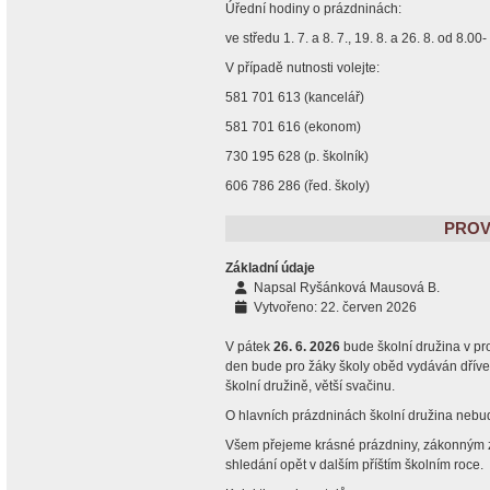
Úřední hodiny o prázdninách:
ve středu 1. 7. a 8. 7., 19. 8. a 26. 8. od 8.00
V případě nutnosti volejte:
581 701 613 (kancelář)
581 701 616 (ekonom)
730 195 628 (p. školník)
606 786 286 (řed. školy)
PROVO
Základní údaje
Napsal
Ryšánková Mausová B.
Vytvořeno: 22. červen 2026
V pátek
26. 6. 2026
bude školní družina v pr
den bude pro žáky školy oběd vydáván dříve (
školní družině, větší svačinu.
O hlavních prázdninách školní družina nebu
Všem přejeme krásné prázdniny, zákonným z
shledání opět v dalším příštím školním roce.