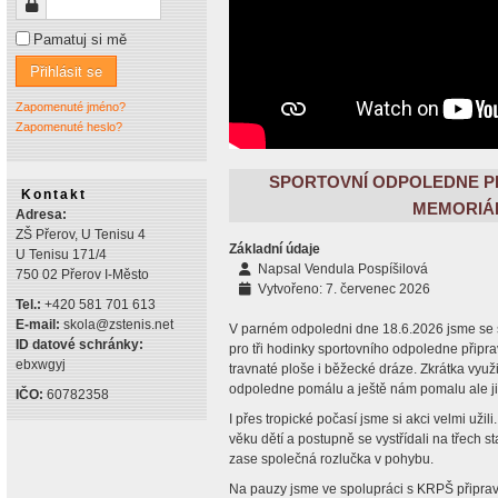
Heslo
Pamatuj si mě
Přihlásit se
Zapomenuté jméno?
Zapomenuté heslo?
SPORTOVNÍ ODPOLEDNE PRO
Kontakt
MEMORIÁ
Adresa:
ZŠ Přerov, U Tenisu 4
Základní údaje
U Tenisu 171/4
Napsal
Vendula Pospíšilová
750 02 Přerov I-Město
Vytvořeno: 7. červenec 2026
Tel.:
+420 581 701 613
E-mail:
skola@zstenis.net
V parném odpoledni dne 18.6.2026 jsme se sešl
ID datové schránky:
pro tři hodinky sportovního odpoledne připra
ebxwgyj
travnaté ploše i běžecké dráze. Zkrátka využi
odpoledne pomálu a ještě nám pomalu ale jist
IČO:
60782358
I přes tropické počasí jsme si akci velmi užili
věku dětí a postupně se vystřídali na třech st
zase společná rozlučka v pohybu.
Na pauzy jsme ve spolupráci s KRPŠ připravi