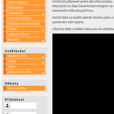
ročník byl připraven jeden den plný pohybu. A
Školní časopis
tělocvičně na žáky čekal florbal-minigolf, n
Padesátiny
venkovním hřišti discgolf hrou.
Fotogalerie
Více o: Fotogalerie
Každá třída na každé aktivitě strávila jednu 
Pracovní nabídky
sportování užili naplno.
Ochrana oznamovatelů
Články
Všechny fotky a krátká videa jsou ke shlédnu
Více o: Články
Výběrová řízení
Projekty
Více o: Projekty
Vzdělávání
Sportovní třídy
Více o: Sportovní třídy
Výuka
Více o: Výuka
Sport
Zájmové kroužky
Více o: Zájmové kroužky
Odkazy
Školní jídelna
Přihlášení
Uživatelské jméno