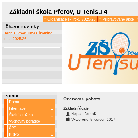
* 1. 7.:
Úřední hodiny o
prázdninách
Základní škola Přerov, U Tenisu 4
Organizace šk. roku 2025-26
Připravované akce
* 13. 5.:
Vyšlo 6. číslo časopisu
Žhavé novinky
Tennis Street Times školního
roku 2025/26
Škola
Ozdravné pobyty
Domů
Informace
Základní údaje
Více o: Informace
Napsal
JardaK
Školní družina
Více o: Školní družina
Vytvořeno: 5. červen 2017
Výchovný poradce
ŠPP
KRPŠ
Více o: KRPŠ