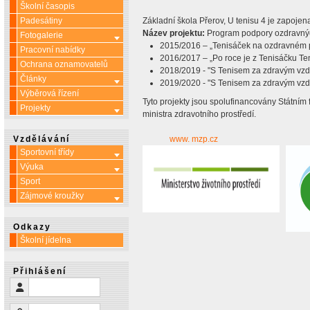
Školní časopis
Padesátiny
Základní škola Přerov, U tenisu 4 je zapoj
Název projektu:
Program podpory ozdravných 
Fotogalerie
Více o: Fotogalerie
2015/2016 – „Tenisáček na ozdravném po
Pracovní nabídky
2016/2017 – „Po roce je z Tenisáčku Ten
Ochrana oznamovatelů
2018/2019 - "S Tenisem za zdravým vzdu
Články
Více o: Články
2019/2020 - "S Tenisem za zdravým vzdu
Výběrová řízení
Tyto projekty jsou spolufinancovány Státním
Projekty
Více o: Projekty
ministra zdravotního prostředí.
Vzdělávání
www. mzp.cz
Sportovní třídy
Více o: Sportovní třídy
Výuka
Více o: Výuka
Sport
Zájmové kroužky
Více o: Zájmové kroužky
Odkazy
Školní jídelna
Přihlášení
Uživatelské jméno