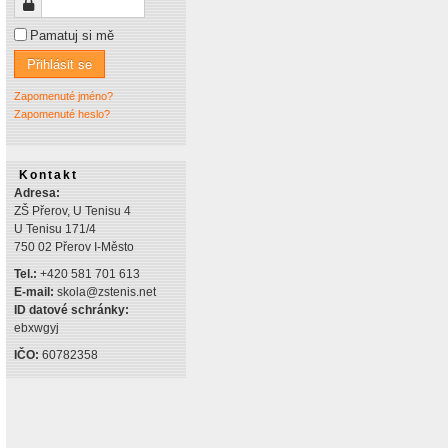
Heslo
Pamatuj si mě
Přihlásit se
Zapomenuté jméno?
Zapomenuté heslo?
Kontakt
Adresa:
ZŠ Přerov, U Tenisu 4
U Tenisu 171/4
750 02 Přerov I-Město
Tel.:
+420 581 701 613
E-mail:
skola@zstenis.net
ID datové schránky:
ebxwgyj
IČO:
60782358