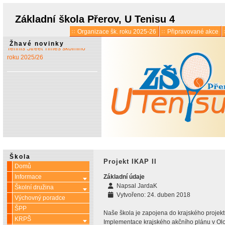
prázdninách
Základní škola Přerov, U Tenisu 4
Organizace šk. roku 2025-26
Připravované akce
* 13. 5.:
Vyšlo 6. číslo časopisu
Žhavé novinky
Tennis Street Times školního
roku 2025/26
Škola
Projekt IKAP II
Domů
Informace
Základní údaje
Více o: Informace
Napsal
JardaK
Školní družina
Více o: Školní družina
Vytvořeno: 24. duben 2018
Výchovný poradce
ŠPP
Naše škola je zapojena do krajského projek
KRPŠ
Více o: KRPŠ
Implementace krajského akčního plánu v Olo