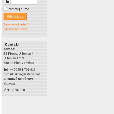
Heslo
Pamatuj si mě
Přihlásit se
Zapomenuté jméno?
Zapomenuté heslo?
Kontakt
Adresa:
ZŠ Přerov, U Tenisu 4
U Tenisu 171/4
750 02 Přerov I-Město
Tel.:
+420 581 701 613
E-mail:
skola@zstenis.net
ID datové schránky:
ebxwgyj
IČO:
60782358