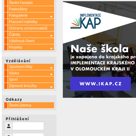
Školní časopis
Padesátiny
Fotogalerie
Více o: Fotogalerie
Pracovní nabídky
Ochrana oznamovatelů
Články
Více o: Články
Výběrová řízení
Projekty
Více o: Projekty
Vzdělávání
Sportovní třídy
Více o: Sportovní třídy
Výuka
Více o: Výuka
Sport
Zájmové kroužky
Více o: Zájmové kroužky
Odkazy
Školní jídelna
Přihlášení
Uživatelské jméno