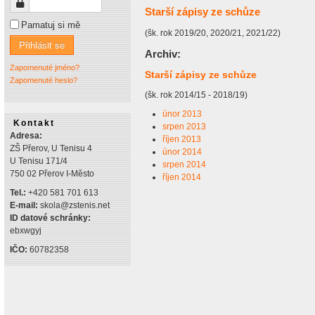
Heslo
Starší zápisy ze schůze
Pamatuj si mě
(šk. rok 2019/20, 2020/21, 2021/22)
Přihlásit se
Archiv:
Zapomenuté jméno?
Starší zápisy ze schůze
Zapomenuté heslo?
(šk. rok 2014/15 - 2018/19)
únor 2013
Kontakt
srpen 2013
Adresa:
říjen 2013
ZŠ Přerov, U Tenisu 4
únor 2014
U Tenisu 171/4
srpen 2014
750 02 Přerov I-Město
říjen 2014
Tel.:
+420 581 701 613
E-mail:
skola@zstenis.net
ID datové schránky:
ebxwgyj
IČO:
60782358