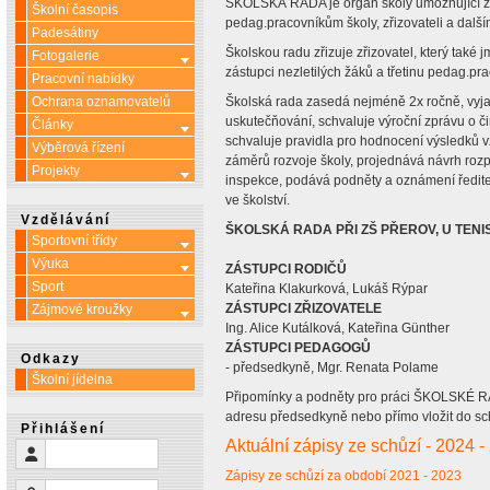
ŠKOLSKÁ RADA je orgán školy umožňující z
Školní časopis
pedag.pracovníkům školy, zřizovateli a dalš
Padesátiny
Školskou radu zřizuje zřizovatel, který také jm
Fotogalerie
Více o: Fotogalerie
zástupci nezletilých žáků a třetinu pedag.pra
Pracovní nabídky
Ochrana oznamovatelů
Školská rada zasedá nejméně 2x ročně, vyja
uskutečňování, schvaluje výroční zprávu o či
Články
Více o: Články
schvaluje pravidla pro hodnocení výsledků v
Výběrová řízení
záměrů rozvoje školy, projednává návrh rozp
Projekty
Více o: Projekty
inspekce, podává podněty a oznámení řediteli
ve školství.
Vzdělávání
ŠKOLSKÁ RADA PŘI ZŠ PŘEROV, U TENI
Sportovní třídy
Více o: Sportovní třídy
Výuka
Více o: Výuka
ZÁSTUPCI RODIČŮ
Sport
Kateřina Klakurková, Lukáš Rýpar
ZÁSTUPCI ZŘIZOVATELE
Zájmové kroužky
Více o: Zájmové kroužky
Ing. Alice Kutálková, Kateřina Günther
ZÁSTUPCI PEDAGOGŮ
Odkazy
- předsedkyně, Mgr. Renata Polame
Školní jídelna
Připomínky a podněty pro práci ŠKOLSKÉ R
adresu předsedkyně nebo přímo vložit do sch
Přihlášení
Aktuální zápisy ze schůzí - 2024 -
Uživatelské jméno
Zápisy ze schůzí za období 2021 - 2023