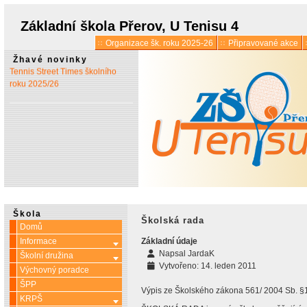
* 1. 7.:
Úřední hodiny o
prázdninách
Základní škola Přerov, U Tenisu 4
Organizace šk. roku 2025-26
Připravované akce
* 13. 5.:
Vyšlo 6. číslo časopisu
Žhavé novinky
Tennis Street Times školního
roku 2025/26
Škola
Školská rada
Domů
Informace
Základní údaje
Více o: Informace
Napsal
JardaK
Školní družina
Více o: Školní družina
Vytvořeno: 14. leden 2011
Výchovný poradce
ŠPP
Výpis ze Školského zákona 561/ 2004 Sb. §
KRPŠ
Více o: KRPŠ