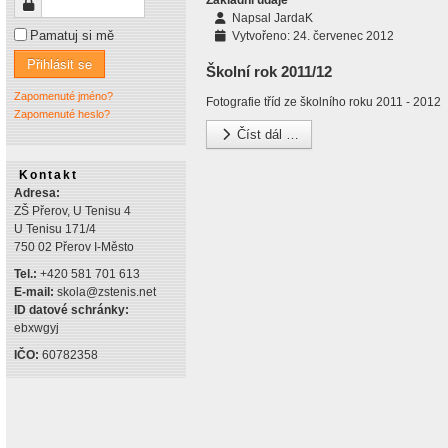
Základní údaje
Heslo
Napsal
JardaK
Pamatuj si mě
Vytvořeno: 24. červenec 2012
Přihlásit se
Školní rok 2011/12
Zapomenuté jméno?
Fotografie tříd ze školního roku 2011 - 2012
Zapomenuté heslo?
Číst dál …
Kontakt
Adresa:
ZŠ Přerov, U Tenisu 4
U Tenisu 171/4
750 02 Přerov I-Město
Tel.:
+420 581 701 613
E-mail:
skola@zstenis.net
ID datové schránky:
ebxwgyj
IČO:
60782358