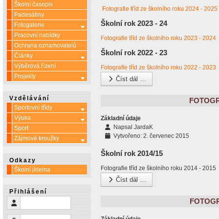
Školní časopis
Fotografie tříd ze školního roku 2024 - 2025
Padesátiny
Školní rok 2023 - 24
Fotogalerie
Více o: Fotogalerie
Pracovní nabídky
Fotografie tříd ze školního roku 2023 - 2024
Ochrana oznamovatelů
Školní rok 2022 - 23
Články
Více o: Články
Výběrová řízení
Fotografie tříd ze školního roku 2022 - 2023
Projekty
Více o: Projekty
Číst dál …
Vzdělávání
FOTOGRA
Sportovní třídy
Více o: Sportovní třídy
Výuka
Více o: Výuka
Základní údaje
Napsal
JardaK
Sport
Vytvořeno: 2. červenec 2015
Zájmové kroužky
Více o: Zájmové kroužky
Školní rok 2014/15
Odkazy
Fotografie tříd ze školního roku 2014 - 2015
Školní jídelna
Číst dál …
Přihlášení
FOTOGRA
Uživatelské jméno