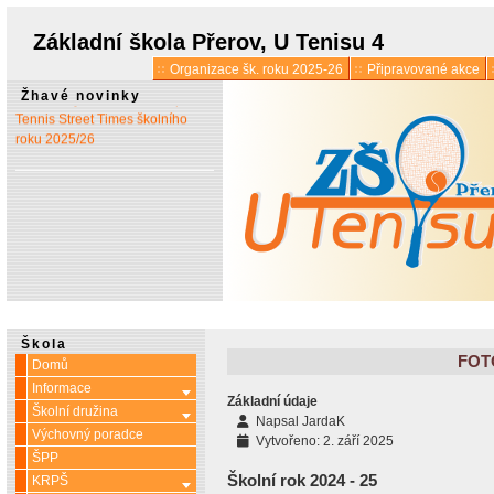
* 1. 7.:
Úřední hodiny o
prázdninách
Základní škola Přerov, U Tenisu 4
Organizace šk. roku 2025-26
Připravované akce
* 13. 5.:
Vyšlo 6. číslo časopisu
Žhavé novinky
Tennis Street Times školního
roku 2025/26
Škola
FOT
Domů
Informace
Více o: Informace
Základní údaje
Školní družina
Více o: Školní družina
Napsal
JardaK
Výchovný poradce
Vytvořeno: 2. září 2025
ŠPP
Školní rok 2024 - 25
KRPŠ
Více o: KRPŠ