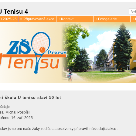
Hle
U Tenisu 4
ku 2025-26
Připravované akce
Kontakt
Fotogalerie
í škola U tenisu slaví 50 let
 údaje
mace
sal
Michal Pospíšil
 družina
ořeno: 16. září 2025
slav jsme pro naše žáky, rodiče a absolventy připravili následující akce :