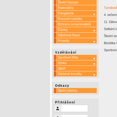
Školní časopis
Padesátiny
Turistick
Fotogalerie
Více o: Fotoga
4. večern
Pracovní nabídky
11. žákov
Ochrana oznamovatelů
Setkání s
Články
Více o: Článk
Výběrová řízení
Školní ve
Projekty
Více o: Projek
Besídka š
Sportovní
Vzdělávání
Sportovní třídy
Více o: Sporto
Výuka
Více o: Výuka
Sport
Zájmové kroužky
Více o: Zájmo
Odkazy
Školní jídelna
Přihlášení
Uživatelské jméno