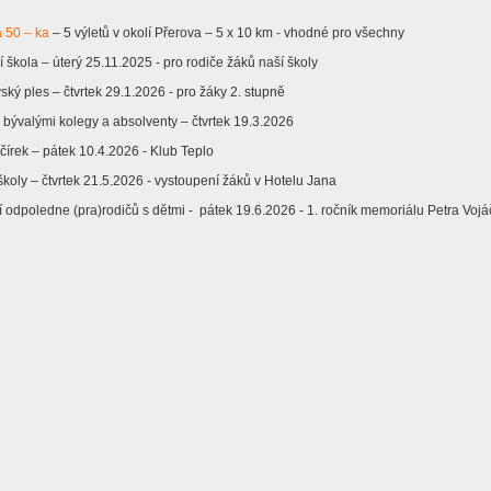
á 50 – ka
– 5 výletů v okolí Přerova – 5 x 10 km - vhodné pro všechny
lerie
í škola – úterý 25.11.2025 - pro rodiče žáků naší školy
ský ples – čtvrtek 29.1.2026 - pro žáky 2. stupně
 bývalými kolegy a absolventy – čtvrtek 19.3.2026
y
čírek – pátek 10.4.2026 - Klub Teplo
ty
koly – čtvrtek 21.5.2026 - vystoupení žáků v Hotelu Jana
 odpoledne (pra)rodičů s dětmi - pátek 19.6.2026 - 1. ročník memoriálu Petra Voj
vní třídy
vé kroužky