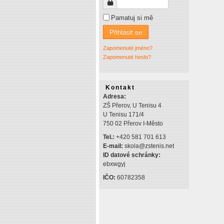
Heslo
Pamatuj si mě
Přihlásit se
Zapomenuté jméno?
Zapomenuté heslo?
Kontakt
Adresa:
ZŠ Přerov, U Tenisu 4
U Tenisu 171/4
750 02 Přerov I-Město
Tel.:
+420 581 701 613
E-mail:
skola@zstenis.net
ID datové schránky:
ebxwgyj
IČO:
60782358