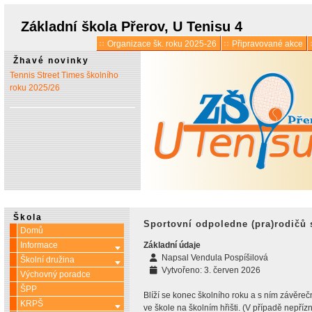
* 1. 7.:
Úřední hodiny o
prázdninách
Základní škola Přerov, U Tenisu 4
Organizace šk. roku 2025-26
Připravované akce
* 13. 5.:
Vyšlo 6. číslo časopisu
Žhavé novinky
Tennis Street Times školního
roku 2025/26
Škola
Sportovní odpoledne (pra)rodičů 
Domů
Informace
Základní údaje
Více o: Informace
Napsal
Vendula Pospíšilová
Školní družina
Více o: Školní družina
Vytvořeno: 3. červen 2026
Výchovný poradce
ŠPP
Blíží se konec školního roku a s ním závěreč
KRPŠ
Více o: KRPŠ
ve škole na školním hřišti. (V případě nepříz