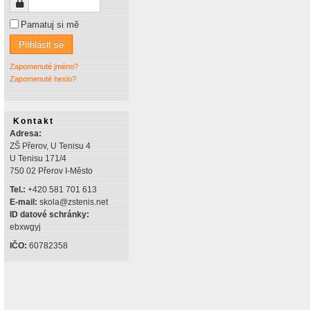
Heslo
Pamatuj si mě
Přihlásit se
Zapomenuté jméno?
Zapomenuté heslo?
Kontakt
Adresa:
ZŠ Přerov, U Tenisu 4
U Tenisu 171/4
750 02 Přerov I-Město
Tel.:
+420 581 701 613
E-mail:
skola@zstenis.net
ID datové schránky:
ebxwgyj
IČO:
60782358