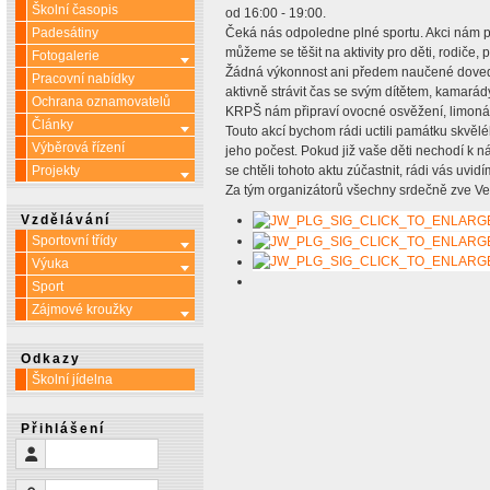
Školní časopis
od 16:00 - 19:00.
Padesátiny
Čeká nás odpoledne plné sportu. Akci nám 
můžeme se těšit na aktivity pro děti, rodiče,
Fotogalerie
Více o: Fotogalerie
Žádná výkonnost ani předem naučené dovedno
Pracovní nabídky
aktivně strávit čas se svým dítětem, kamarády
Ochrana oznamovatelů
KRPŠ nám připraví ovocné osvěžení, limoná
Články
Více o: Články
Touto akcí bychom rádi uctili památku skvělé
Výběrová řízení
jeho počest. Pokud již vaše děti nechodí k n
Projekty
se chtěli tohoto aktu zúčastnit, rádi vás uvi
Více o: Projekty
Za tým organizátorů všechny srdečně zve Ve
Vzdělávání
Sportovní třídy
Více o: Sportovní třídy
Výuka
Více o: Výuka
Sport
Zájmové kroužky
Více o: Zájmové kroužky
Odkazy
Školní jídelna
Přihlášení
Uživatelské jméno