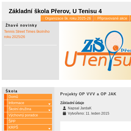
* 1. 7.:
Úřední hodiny o
prázdninách
Základní škola Přerov, U Tenisu 4
Organizace šk. roku 2025-26
Připravované akce
* 13. 5.:
Vyšlo 6. číslo časopisu
Žhavé novinky
Tennis Street Times školního
roku 2025/26
Škola
Projekty OP VVV a OP JAK
Domů
Informace
Základní údaje
Více o: Informace
Napsal
JardaK
Školní družina
Více o: Školní družina
Vytvořeno: 11. leden 2015
Výchovný poradce
ŠPP
KRPŠ
Více o: KRPŠ