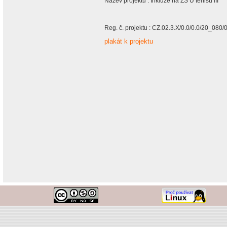
Název projektu : Inkluze na ZŠ U tenisu III
Reg. č. projektu : CZ.02.3.X/0.0/0.0/20_080
plakát k projektu