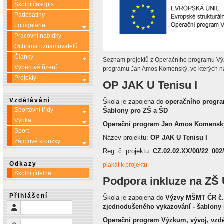
Školní časopis
Padesátiny
Fotogalerie
Více o: Fotogalerie
Pracovní nabídky
Ochrana oznamovatelů
Články
Více o: Články
Seznam projektů z Operačního programu Výz
Výběrová řízení
programu Jan Amos Komenský, ve kterých na
Projekty
Více o: Projekty
OP JAK U Tenisu I
Vzdělávání
Škola je zapojena do
operačního progr
Sportovní třídy
Více o: Sportovní třídy
Šablony pro ZŠ a ŠD
Výuka
Více o: Výuka
Operační program Jan Amos Komensk
Sport
Název projektu:
OP JAK U Tenisu I
Zájmové kroužky
Více o: Zájmové kroužky
Reg. č. projektu:
CZ.02.02.XX/00/22_002
Odkazy
plakát k projektu
Školní jídelna
Podpora inkluze na ZŠ 
Přihlášení
Škola je zapojena do
Výzvy MŠMT ČR č. 
Uživatelské jméno
zjednodušeného vykazování - šablony 
Operační program Výzkum, vývoj, vzd