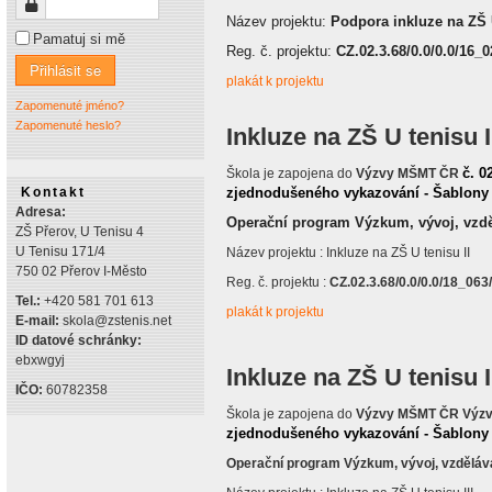
Heslo
Název projektu:
Podpora inkluze na ZŠ 
Pamatuj si mě
Reg. č. projektu:
CZ.02.3.68/0.0/0.0/16_0
Přihlásit se
plakát k projektu
Zapomenuté jméno?
Zapomenuté heslo?
Inkluze na ZŠ U tenisu I
č. 0
Škola je zapojena do
Výzvy MŠMT ČR
Kontakt
zjednodušeného vykazování - Šablony 
Adresa:
Operační program Výzkum, vývoj, vzd
ZŠ Přerov, U Tenisu 4
U Tenisu 171/4
Název projektu : Inkluze na ZŠ U tenisu II
750 02 Přerov I-Město
Reg. č. projektu :
CZ.02.3.68/0.0/0.0/18_06
Tel.:
+420 581 701 613
plakát k projektu
E-mail:
skola@zstenis.net
ID datové schránky:
ebxwgyj
Inkluze na ZŠ U tenisu I
IČO:
60782358
Škola je zapojena do
Výzvy MŠMT ČR Výzv
zjednodušeného vykazování - Šablony I
Operační program Výzkum, vývoj, vzděláv