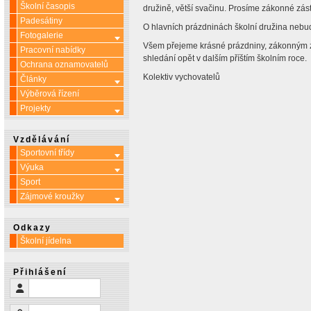
Školní časopis
družině, větší svačinu. Prosíme zákonné zás
Padesátiny
O hlavních prázdninách školní družina nebu
Fotogalerie
Více o: Fotogalerie
Všem přejeme krásné prázdniny, zákonným z
Pracovní nabídky
shledání opět v dalším příštím školním roce.
Ochrana oznamovatelů
Kolektiv vychovatelů
Články
Více o: Články
Výběrová řízení
Projekty
Více o: Projekty
Vzdělávání
Sportovní třídy
Více o: Sportovní třídy
Výuka
Více o: Výuka
Sport
Zájmové kroužky
Více o: Zájmové kroužky
Odkazy
Školní jídelna
Přihlášení
Uživatelské jméno