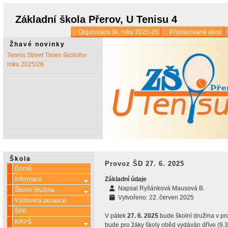
* 1. 7.:
Úřední hodiny o
prázdninách
Základní škola Přerov, U Tenisu 4
Organizace šk. roku 2025-26
Připravované akce
* 13. 5.:
Vyšlo 6. číslo časopisu
Žhavé novinky
Tennis Street Times školního
roku 2025/26
Škola
Provoz ŠD 27. 6. 2025
Domů
Informace
Základní údaje
Více o: Informace
Napsal
Ryšánková Mausová B.
Školní družina
Více o: Školní družina
Vytvořeno: 22. červen 2025
Výchovný poradce
ŠPP
V pátek
27. 6. 2025
bude školní družina v pr
KRPŠ
Více o: KRPŠ
bude pro žáky školy oběd vydáván dříve (9.30 