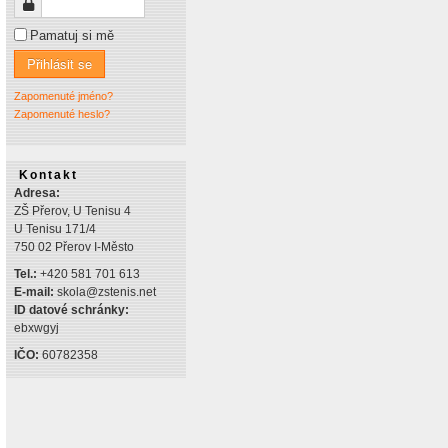
Heslo
Pamatuj si mě
Přihlásit se
Zapomenuté jméno?
Zapomenuté heslo?
Kontakt
Adresa:
ZŠ Přerov, U Tenisu 4
U Tenisu 171/4
750 02 Přerov I-Město
Tel.:
+420 581 701 613
E-mail:
skola@zstenis.net
ID datové schránky:
ebxwgyj
IČO:
60782358