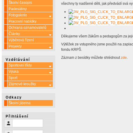
Školní časopis
všechny ty nadšené děti, jak předvádí svá v
Padesátiny
Fotogalerie
Více o: Fotogalerie
Pracovní nabídky
Ochrana oznamovatelů
Články
Více o: Články
Děkujeme všem žákům a pedagogům za jejich 
Výběrová řízení
Výtěžek ze vstupného jsme použili na zaplac
Projekty
Více o: Projekty
fondu KRPŠ.
Záznam z besídky můžete shlédnout
zde
.
Vzdělávání
Sportovní třídy
Více o: Sportovní třídy
Výuka
Více o: Výuka
Sport
Zájmové kroužky
Více o: Zájmové kroužky
Odkazy
Školní jídelna
Přihlášení
Uživatelské jméno