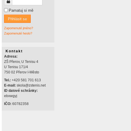
Heslo
Pamatuj si mě
Přihlásit se
Zapomenuté jméno?
Zapomenuté heslo?
Kontakt
Adresa:
ZŠ Přerov, U Tenisu 4
U Tenisu 171/4
750 02 Přerov I-Město
Tel.:
+420 581 701 613
E-mail:
skola@zstenis.net
ID datové schránky:
ebxwgyj
IČO:
60782358