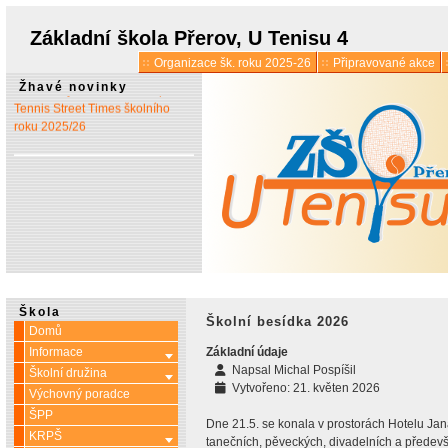
* 1. 7.:
Úřední hodiny o
prázdninách
Základní škola Přerov, U Tenisu 4
Organizace šk. roku 2025-26
Připravované akce
* 13. 5.:
Vyšlo 6. číslo časopisu
Žhavé novinky
Tennis Street Times školního
roku 2025/26
Škola
Školní besídka 2026
Domů
Informace
Základní údaje
Více o: Informace
Napsal
Michal Pospíšil
Školní družina
Více o: Školní družina
Vytvořeno: 21. květen 2026
Výchovný poradce
ŠPP
Dne 21.5. se konala v prostorách Hotelu Ja
KRPŠ
Více o: KRPŠ
tanečních, pěveckých, divadelních a předev