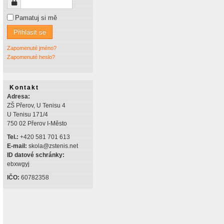
Heslo
Pamatuj si mě
Přihlásit se
Zapomenuté jméno?
Zapomenuté heslo?
Kontakt
Adresa:
ZŠ Přerov, U Tenisu 4
U Tenisu 171/4
750 02 Přerov I-Město
Tel.:
+420 581 701 613
E-mail:
skola@zstenis.net
ID datové schránky:
ebxwgyj
IČO:
60782358