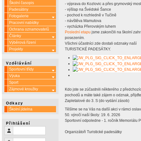
Školní časopis
- výprava do Kozlovic a přes grymovský most
Padesátiny
- výšlap na Švédské Šance
- pochod k rozhledně v Tučíně
Fotogalerie
Více o: Fotogalerie
- návštěva Mamutova
Pracovní nabídky
- vycházka Přerovským luhem
Ochrana oznamovatelů
Poslední etapu
jsme zakončili na školní za
Články
Více o: Články
posezením.
Výběrová řízení
Všichni účastníci zde dostali odznaky naší
Projekty
TURISTICKÉ PADESÁTKY.
Více o: Projekty
Vzdělávání
Sportovní třídy
Více o: Sportovní třídy
Výuka
Více o: Výuka
Sport
Zájmové kroužky
Více o: Zájmové kroužky
Kdo jste se zúčastnili některého z předchozí
pochodů a máte také zájem o odznak, přijďte si
Zapletalové do 3. S (do vydání zásob)
Odkazy
Školní jídelna
Těšíme se na Vás na další akci v rámci oslav
50. výročí naší školy: 19. 6. 2026
Sportovní odpoledne - 1. ročník Memoriálu P
Přihlášení
Uživatelské jméno
Organizátoři Turistické padesátky