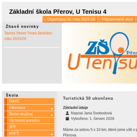
* 1. 7.:
Úřední hodiny o
prázdninách
Základní škola Přerov, U Tenisu 4
Organizace šk. roku 2025-26
Připravované akce
* 13. 5.:
Vyšlo 6. číslo časopisu
Žhavé novinky
Tennis Street Times školního
roku 2025/26
Škola
Turistická 50 ukončena
Domů
Informace
Základní údaje
Více o: Informace
Napsal
Jana Svobodová
Školní družina
Více o: Školní družina
Vytvořeno: 1. červen 2026
Výchovný poradce
ŠPP
Máme za sebou 5 x 10 km, které jsme ušli v p
KRPŠ
Více o: KRPŠ
Přerova.