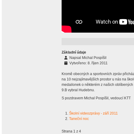
Základní údaje
Napsal
Michal Pospíšil
Vytvořeno: 8. říjen 2011
Kromě obecných a sportovních zpráv přichází
na 10 nejzajímavějších prostor u nás na škol
medailonek o některém z našich oblíbených m
9.B vybral Hudebnu.
S pozdravem Michal Pospíšil, vedoucí KTT
Školní videozprávy - září 2011
Taneční noc
Strana 1 z 4