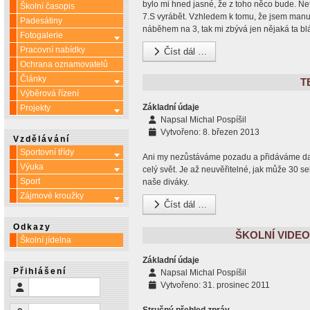
bylo mi hned jasné, že z toho něco bude. Ne
Školní časopis
7.S vyrábět. Vzhledem k tomu, že jsem manu
Padesátiny
náběhem na 3, tak mi zbývá jen nějaká ta bl
Fotogalerie
Více o: Fotogalerie
Pracovní nabídky
Číst dál …
Ochrana oznamovatelů
Články
Více o: Články
T
Výběrová řízení
Základní údaje
Projekty
Více o: Projekty
Napsal
Michal Pospíšil
Vytvořeno: 8. březen 2013
Vzdělávání
Sportovní třídy
Více o: Sportovní třídy
Ani my nezůstáváme pozadu a přidáváme další
Výuka
Více o: Výuka
celý svět. Je až neuvěřitelné, jak může 30 
Sport
naše diváky.
Zájmové kroužky
Více o: Zájmové kroužky
Číst dál …
Odkazy
ŠKOLNÍ VIDEO
Školní jídelna
Základní údaje
Přihlášení
Napsal
Michal Pospíšil
Vytvořeno: 31. prosinec 2011
Uživatelské jméno