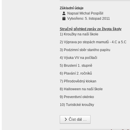
Základní údaje
Napsal
Michal Pospíšil
Vytvořeno: 5. listopad 2011
Stručný přehled zpráv ze života školy
1) Kroužky na naší škole
2) Výprava po stopách mamutů - 4.C a 5.C
3) Podzimní sběr starého papíru
4) Výuka VV na počítači
5) Bruslení 1. stupně
6) Plavání 2. ročníků
7) Přirodovědný klokan
8) Halloween na naší škole
9) Preventivní okénko
10) Turistické kroužky
Číst dál …