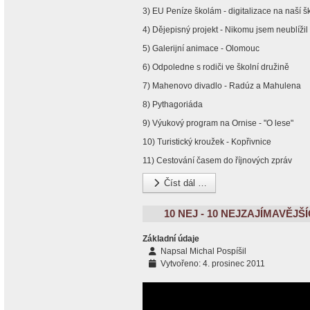
3) EU Peníze školám - digitalizace na naší š
4) Dějepisný projekt - Nikomu jsem neublížil
5) Galerijní animace - Olomouc
6) Odpoledne s rodiči ve školní družině
7) Mahenovo divadlo - Radúz a Mahulena
8) Pythagoriáda
9) Výukový program na Ornise - "O lese"
10) Turistický kroužek - Kopřivnice
11) Cestování časem do říjnových zpráv
Číst dál …
10 NEJ - 10 NEJZAJÍMAVĚJŠÍ
Základní údaje
Napsal
Michal Pospíšil
Vytvořeno: 4. prosinec 2011