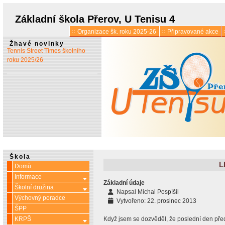
prázdninách
Základní škola Přerov, U Tenisu 4
Organizace šk. roku 2025-26
Připravované akce
* 13. 5.:
Vyšlo 6. číslo časopisu
Žhavé novinky
Tennis Street Times školního
roku 2025/26
Škola
L
Domů
Informace
Více o: Informace
Základní údaje
Školní družina
Více o: Školní družina
Napsal
Michal Pospíšil
Výchovný poradce
Vytvořeno: 22. prosinec 2013
ŠPP
KRPŠ
Když jsem se dozvěděl, že poslední den před
Více o: KRPŠ