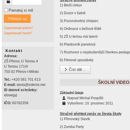
Stručný přehled zpráv
Heslo
1) Bleší cirkus
Pamatuj si mě
2) Dozor v šatně
Přihlásit se
3) Pozoruhodný chlapec
Zapomenuté jméno?
4) Ordinace v béžové třídě
Zapomenuté heslo?
5) ZŠ U tenisu má talent
6) Plastovník panelový
Kontakt
7) Rozhovor s nejzkušenější členkou pedag
Adresa:
8) Filmové upoutávky
ZŠ Přerov, U Tenisu 4
U Tenisu 171/4
Číst dál …
750 02 Přerov I-Město
Tel.:
+420 581 701 613
ŠKOLNÍ VIDEO
E-mail:
skola@zstenis.net
ID datové schránky:
Základní údaje
ebxwgyj
Napsal
Michal Pospíšil
IČO:
60782358
Vytvořeno: 10. prosinec 2011
Stručný přehled zpráv ze života školy
1) Přerovský Slavík
2) Zumba Party