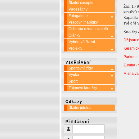
Školní časopis
Žáci 1.- 
Padesátiny
kroužků n
Fotogalerie
Více o: Fotoga
Kapacita 
Pracovní nabídky
své dítě 
Ochrana oznamovatelů
Kroužky z
Články
Více o: Článk
Již jsou
Výběrová řízení
Projekty
Keramické
Více o: Projek
Parkour 
Vzdělávání
Zumba - 
Sportovní třídy
Více o: Sporto
Mlsná va
Výuka
Více o: Výuka
Sport
Zájmové kroužky
Více o: Zájmo
Odkazy
Školní jídelna
Přihlášení
Uživatelské jméno