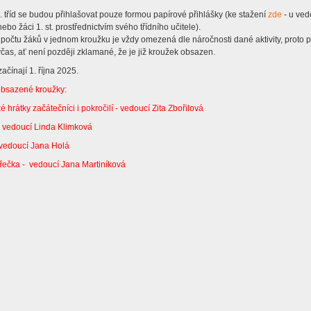
9. tříd se budou přihlašovat pouze formou papírové přihlášky (ke stažení
zde
- u ved
ebo žáci 1. st. prostřednictvím svého třídního učitele).
lerie
počtu žáků v jednom kroužku je vždy omezená dle náročnosti dané aktivity, proto p
včas, ať není později zklamané, že je již kroužek obsazen.
ačínají 1. října 2025.
y
 obsazené kroužky:
 hrátky začátečníci i pokročilí - vedoucí Zita Zbořilová
ty
- vedoucí Linda Klimková
vedoucí Jana Holá
vní třídy
řečka - vedoucí Jana Martiníková
vé kroužky