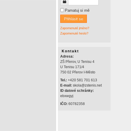
Heslo
Pamatuj si mě
Přihlásit se
Zapomenuté jméno?
Zapomenuté heslo?
Kontakt
Adresa:
ZŠ Přerov, U Tenisu 4
U Tenisu 171/4
750 02 Přerov I-Město
Tel.:
+420 581 701 613
E-mail:
skola@zstenis.net
ID datové schránky:
ebxwgyj
IČO:
60782358