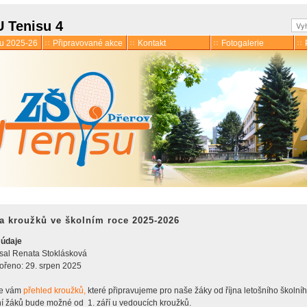
Hle
U Tenisu 4
ku 2025-26
Připravované akce
Kontakt
Fotogalerie
a kroužků ve školním roce 2025-2026
 údaje
mace
sal
Renata Stoklásková
 družina
ořeno: 29. srpen 2025
e vám
přehled kroužků,
které připravujeme pro naše žáky od října letošního školníh
ní žáků bude možné od 1. září u vedoucích kroužků.