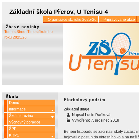
* 1. 7.:
Úřední hodiny o
prázdninách
Základní škola Přerov, U Tenisu 4
Organizace šk. roku 2025-26
Připravované akce
* 13. 5.:
Vyšlo 6. číslo časopisu
Žhavé novinky
Tennis Street Times školního
roku 2025/26
Škola
Florbalový podzim
Domů
Informace
Základní údaje
Více o: Informace
Napsal
Lucie Daňková
Školní družina
Více o: Školní družina
Vytvořeno: 7. prosinec 2018
Výchovný poradce
ŠPP
Během listopadu se žáci naší školy zúčastnili 
KRPŠ
Více o: KRPŠ
bojovali o postup do okresního kola na naší 