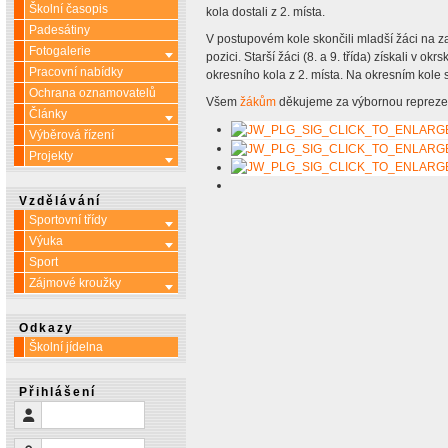
Školní časopis
kola dostali z 2. místa.
Padesátiny
V postupovém kole skončili mladší žáci na z
Fotogalerie
Více o: Fotogalerie
pozici. Starší žáci (8. a 9. třída) získali v o
Pracovní nabídky
okresního kola z 2. místa. Na okresním kole si
Ochrana oznamovatelů
Všem
žákům
děkujeme za výbornou reprezen
Články
Více o: Články
Výběrová řízení
Projekty
Více o: Projekty
Vzdělávání
Sportovní třídy
Více o: Sportovní třídy
Výuka
Více o: Výuka
Sport
Zájmové kroužky
Více o: Zájmové kroužky
Odkazy
Školní jídelna
Přihlášení
Uživatelské jméno