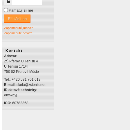
Heslo
Pamatuj si mě
Přihlásit se
Zapomenuté jméno?
Zapomenuté heslo?
Kontakt
Adresa:
ZŠ Přerov, U Tenisu 4
U Tenisu 171/4
750 02 Přerov I-Město
Tel.:
+420 581 701 613
E-mail:
skola@zstenis.net
ID datové schránky:
ebxwgyj
IČO:
60782358