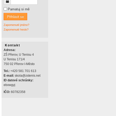
Heslo
Pamatuj si mě
Přihlásit se
Zapomenuté jméno?
Zapomenuté heslo?
Kontakt
Adresa:
ZŠ Přerov, U Tenisu 4
U Tenisu 171/4
750 02 Přerov I-Město
Tel.:
+420 581 701 613
E-mail:
skola@zstenis.net
ID datové schránky:
ebxwgyj
IČO:
60782358