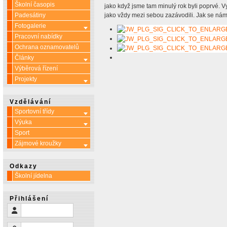
Školní časopis
jako když jsme tam minulý rok byli poprvé. Vy
Padesátiny
jako vždy mezi sebou zazávodili. Jak se nám
Fotogalerie
Více o: Fotogalerie
Pracovní nabídky
Ochrana oznamovatelů
Články
Více o: Články
Výběrová řízení
Projekty
Více o: Projekty
Vzdělávání
Sportovní třídy
Více o: Sportovní třídy
Výuka
Více o: Výuka
Sport
Zájmové kroužky
Více o: Zájmové kroužky
Odkazy
Školní jídelna
Přihlášení
Uživatelské jméno