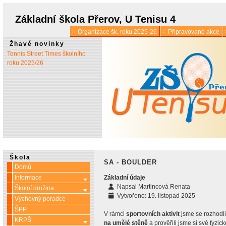
* 1. 7.:
Úřední hodiny o
prázdninách
Základní škola Přerov, U Tenisu 4
Organizace šk. roku 2025-26
Připravované akce
* 13. 5.:
Vyšlo 6. číslo časopisu
Žhavé novinky
Tennis Street Times školního
roku 2025/26
Škola
SA - BOULDER
Domů
Informace
Základní údaje
Více o: Informace
Napsal
Martincová Renata
Školní družina
Více o: Školní družina
Vytvořeno: 19. listopad 2025
Výchovný poradce
ŠPP
V rámci
sportovních aktivit
jsme se rozhodli
KRPŠ
Více o: KRPŠ
na umělé stěně
a prověřili jsme si své fyzic