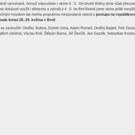
dně vyrovnané, čemuž odpovídalo i skóre 0 : 0. Od druhé třetiny jsme však převzali 
e dokázali využít i střelecky a vyhráli ji 4 : 0. Ve třetí třetině jsme skóre ještě navýši
ečným hvizdem tak mohla propuknou nespoutaná radost z
postupu na republikové
lerie
bude konat 28.-29. května v Brně
.
 se zasloužili: Ondřej Butora, Domik Ulma, Adam Remeš, Ondřej Bajtek, Petr Zavadi
jtěch zdráhal, Václav Král, Štěpán Barna, Jiří Ševčík, Jan Gazdík, Sebastian Kostr
y
ty
vní třídy
vé kroužky