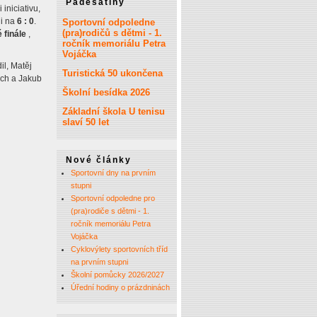
Padesátiny
iniciativu,
li na
6 : 0
.
Sportovní odpoledne
(pra)rodičů s dětmi - 1.
 finále
,
ročník memoriálu Petra
Vojáčka
l, Matěj
Turistická 50 ukončena
uch a Jakub
Školní besídka 2026
Základní škola U tenisu
slaví 50 let
Nové články
Sportovní dny na prvním
stupni
Sportovní odpoledne pro
(pra)rodiče s dětmi - 1.
ročník memoriálu Petra
Vojáčka
Cyklovýlety sportovních tříd
na prvním stupni
Školní pomůcky 2026/2027
Úřední hodiny o prázdninách