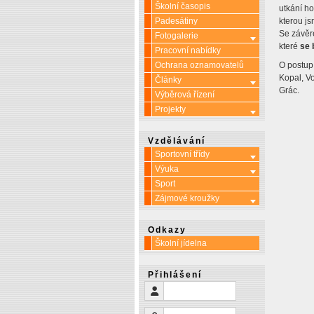
Školní časopis
utkání ho
Padesátiny
kterou jsm
Se závěr
Fotogalerie
Více o: Fotoga
které
se 
Pracovní nabídky
Ochrana oznamovatelů
O postup
Kopal, Vo
Články
Více o: Článk
Grác.
Výběrová řízení
Projekty
Více o: Projek
Vzdělávání
Sportovní třídy
Více o: Sporto
Výuka
Více o: Výuka
Sport
Zájmové kroužky
Více o: Zájmo
Odkazy
Školní jídelna
Přihlášení
Uživatelské jméno