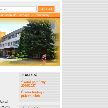
dat
Hledat
Přihlášení do Edupage
Padesátiny
Důležité
Školní pomůcky
2026/2027
Úřední hodiny o
prázdninách
 České
ině bylo