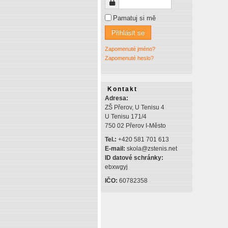
Heslo
Pamatuj si mě
Přihlásit se
Zapomenuté jméno?
Zapomenuté heslo?
Kontakt
Adresa:
ZŠ Přerov, U Tenisu 4
U Tenisu 171/4
750 02 Přerov I-Město
Tel.:
+420 581 701 613
E-mail:
skola@zstenis.net
ID datové schránky:
ebxwgyj
IČO:
60782358