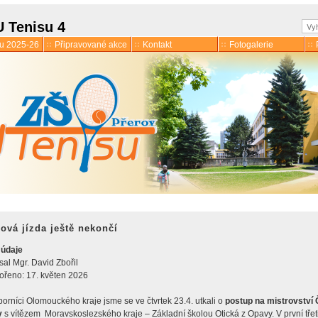
Hle
U Tenisu 4
ku 2025-26
Připravované akce
Kontakt
Fotogalerie
lová jízda ještě nekončí
 údaje
mace
sal
Mgr. David Zbořil
 družina
ořeno: 17. květen 2026
orníci Olomouckého kraje jsme se ve čtvrtek 23.4. utkali o
postup na mistrovství
y
s vítězem Moravskoslezského kraje – Základní školou Otická z Opavy. V první třet