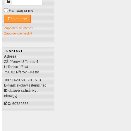
Heslo
Pamatuj si mě
Přihlásit se
Zapomenuté jméno?
Zapomenuté heslo?
Kontakt
Adresa:
ZŠ Přerov, U Tenisu 4
U Tenisu 171/4
750 02 Přerov I-Město
Tel.:
+420 581 701 613
E-mail:
skola@zstenis.net
ID datové schránky:
ebxwgyj
IČO:
60782358