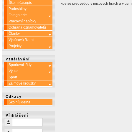
Školní časopis
kde se předvedou v míčových hrách a v gymn
Padesátiny
Fotogalerie
Více o: Fotogalerie
Pracovní nabídky
Ochrana oznamovatelů
Články
Více o: Články
Výběrová řízení
Projekty
Více o: Projekty
Vzdělávání
Sportovní třídy
Více o: Sportovní třídy
Výuka
Více o: Výuka
Sport
Zájmové kroužky
Více o: Zájmové kroužky
Odkazy
Školní jídelna
Přihlášení
Uživatelské jméno