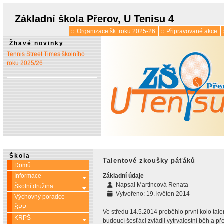
* 1. 7.:
Úřední hodiny o
prázdninách
Základní škola Přerov, U Tenisu 4
Organizace šk. roku 2025-26
Připravované akce
* 13. 5.:
Vyšlo 6. číslo časopisu
Žhavé novinky
Tennis Street Times školního
roku 2025/26
Škola
Talentové zkoušky páťáků
Domů
Informace
Základní údaje
Více o: Informace
Napsal
Martincová Renata
Školní družina
Více o: Školní družina
Vytvořeno: 19. květen 2014
Výchovný poradce
ŠPP
Ve středu 14.5.2014 proběhlo první kolo tale
KRPŠ
Více o: KRPŠ
budoucí šesťáci zvládli vytrvalostní běh a pře