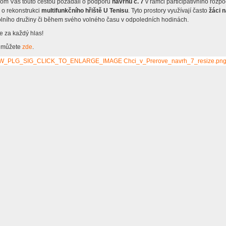
hom Vás touto cestou požádali o podporu
návrhu č. 7
v rámci participativního rozpo
 o rekonstrukci
multifunkčního hřiště U Tenisu
. Tyto prostory využívají často
žáci n
olního družiny či během svého volného času v odpoledních hodinách.
lerie
 za každý hlas!
 můžete
zde
.
y
ty
vní třídy
vé kroužky