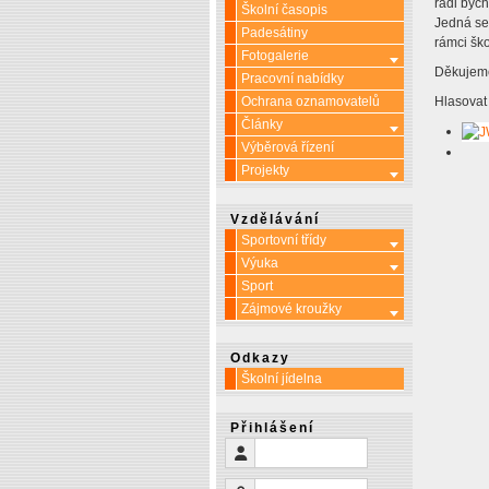
rádi byc
Školní časopis
Jedná se
Padesátiny
rámci šk
Fotogalerie
Více o: Fotoga
Děkujeme
Pracovní nabídky
Ochrana oznamovatelů
Hlasovat
Články
Více o: Článk
Výběrová řízení
Projekty
Více o: Projek
Vzdělávání
Sportovní třídy
Více o: Sporto
Výuka
Více o: Výuka
Sport
Zájmové kroužky
Více o: Zájmo
Odkazy
Školní jídelna
Přihlášení
Uživatelské jméno