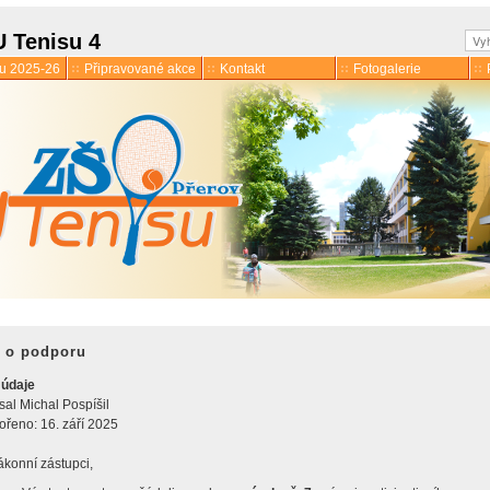
Hle
U Tenisu 4
ku 2025-26
Připravované akce
Kontakt
Fotogalerie
 o podporu
 údaje
mace
sal
Michal Pospíšil
 družina
ořeno: 16. září 2025
ákonní zástupci,