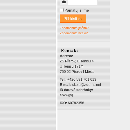
Heslo
Pamatuj si mě
Přihlásit se
Zapomenuté jméno?
Zapomenuté heslo?
Kontakt
Adresa:
ZŠ Přerov, U Tenisu 4
U Tenisu 171/4
750 02 Přerov I-Město
Tel.:
+420 581 701 613
E-mail:
skola@zstenis.net
ID datové schránky:
ebxwgyj
IČO:
60782358