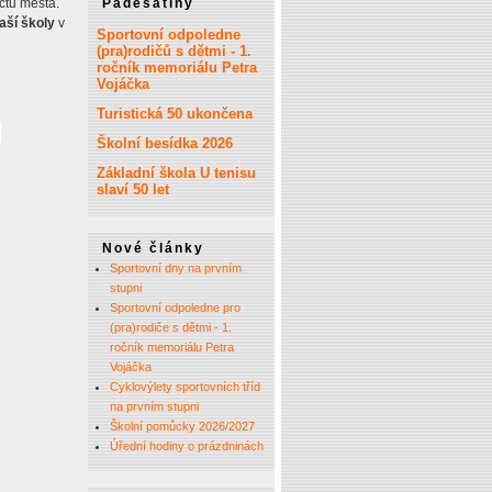
čtu města.
Padesátiny
aší školy
v
Sportovní odpoledne
(pra)rodičů s dětmi - 1.
ročník memoriálu Petra
Vojáčka
Turistická 50 ukončena
Školní besídka 2026
Základní škola U tenisu
slaví 50 let
Nové články
Sportovní dny na prvním
stupni
Sportovní odpoledne pro
(pra)rodiče s dětmi - 1.
ročník memoriálu Petra
Vojáčka
Cyklovýlety sportovních tříd
na prvním stupni
Školní pomůcky 2026/2027
Úřední hodiny o prázdninách