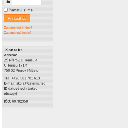
Heslo
Pamatuj si mě
Přihlásit se
Zapomenuté jméno?
Zapomenuté heslo?
Kontakt
Adresa:
ZŠ Přerov, U Tenisu 4
U Tenisu 171/4
750 02 Přerov I-Město
Tel.:
+420 581 701 613
E-mail:
skola@zstenis.net
ID datové schránky:
ebxwgyj
IČO:
60782358