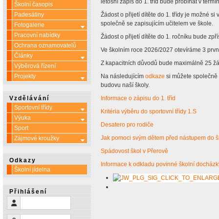
letošní zápis do 1. tříd bude probíhat v termí
Školní časopis
Padesátiny
Žádost o přijetí dítěte do 1. třídy je možné si
společně se zapisujícím učitelem ve škole.
Fotogalerie
Více o: Fotogalerie
Pracovní nabídky
Žádost o přijetí dítěte do 1. ročníku bude zp
Ochrana oznamovatelů
Ve školním roce 2026/2027 otevíráme 3 první t
Články
Více o: Články
Z kapacitních důvodů bude maximálně 25 žák
Výběrová řízení
Projekty
Na následujícím
odkaze
si můžete společně
Více o: Projekty
budovu naší školy.
Vzdělávání
Informace o zápisu do 1. tříd
Sportovní třídy
Více o: Sportovní třídy
Kritéria výběru do sportovní třídy 1.S
Výuka
Více o: Výuka
Desatero pro rodiče
Sport
Jak pomoci svým dětem před nástupem do š
Zájmové kroužky
Více o: Zájmové kroužky
Spádovost škol v Přerově
Odkazy
Informace k odkladu povinné školní dochá
Školní jídelna
Přihlášení
Uživatelské jméno