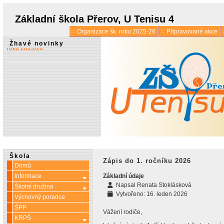
Základní škola Přerov, U Tenisu 4
* 13. 5.:
Vyšlo 6. číslo časopisu
Organizace šk. roku 2025-26
Připravované akce
Tennis Street Times školního
Žhavé novinky
roku 2025/26
Škola
Zápis do 1. ročníku 2026
Domů
Informace
Základní údaje
Více o: Informace
Napsal
Renata Stoklásková
Školní družina
Více o: Školní družina
Vytvořeno: 16. leden 2026
Výchovný poradce
ŠPP
Vážení rodiče,
KRPŠ
Více o: KRPŠ