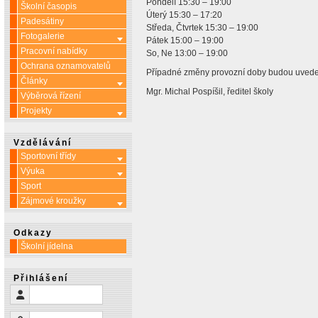
Pondělí 15:30 – 19:00
Školní časopis
Úterý 15:30 – 17:20
Padesátiny
Středa, Čtvrtek 15:30 – 19:00
Fotogalerie
Více o: Fotogalerie
Pátek 15:00 – 19:00
Pracovní nabídky
So, Ne 13:00 – 19:00
Ochrana oznamovatelů
Případné změny provozní doby budou uveden
Články
Více o: Články
Mgr. Michal Pospíšil, ředitel školy
Výběrová řízení
Projekty
Více o: Projekty
Vzdělávání
Sportovní třídy
Více o: Sportovní třídy
Výuka
Více o: Výuka
Sport
Zájmové kroužky
Více o: Zájmové kroužky
Odkazy
Školní jídelna
Přihlášení
Uživatelské jméno