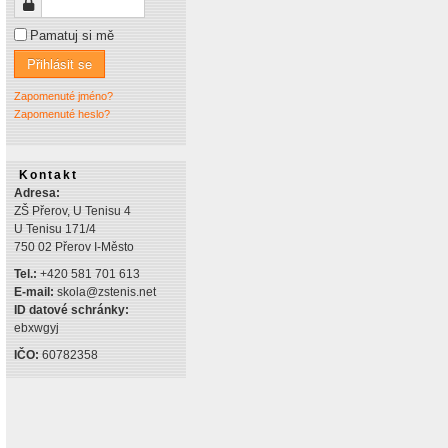
Heslo
Pamatuj si mě
Přihlásit se
Zapomenuté jméno?
Zapomenuté heslo?
Kontakt
Adresa:
ZŠ Přerov, U Tenisu 4
U Tenisu 171/4
750 02 Přerov I-Město
Tel.:
+420 581 701 613
E-mail:
skola@zstenis.net
ID datové schránky:
ebxwgyj
IČO:
60782358