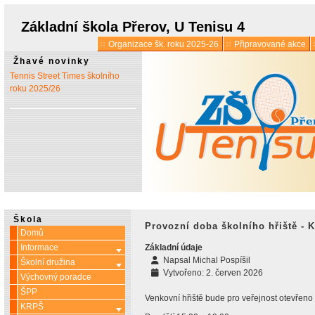
* 1. 7.:
Úřední hodiny o
prázdninách
Základní škola Přerov, U Tenisu 4
Organizace šk. roku 2025-26
Připravované akce
* 13. 5.:
Vyšlo 6. číslo časopisu
Žhavé novinky
Tennis Street Times školního
roku 2025/26
Škola
Provozní doba školního hřiště - 
Domů
Informace
Základní údaje
Více o: Informace
Napsal
Michal Pospíšil
Školní družina
Více o: Školní družina
Vytvořeno: 2. červen 2026
Výchovný poradce
ŠPP
Venkovní hřiště bude pro veřejnost otevřen
KRPŠ
Více o: KRPŠ