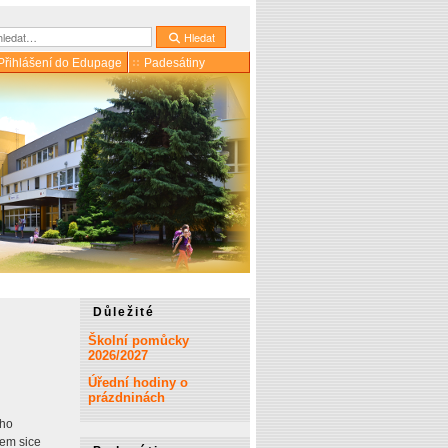
dat
Hledat
Přihlášení do Edupage
Padesátiny
Důležité
Školní pomůcky
2026/2027
Úřední hodiny o
prázdninách
eho
kem sice