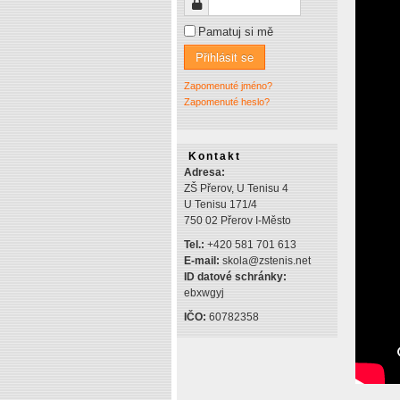
Heslo
Pamatuj si mě
Přihlásit se
Zapomenuté jméno?
Zapomenuté heslo?
Kontakt
Adresa:
ZŠ Přerov, U Tenisu 4
U Tenisu 171/4
750 02 Přerov I-Město
Tel.:
+420 581 701 613
E-mail:
skola@zstenis.net
ID datové schránky:
ebxwgyj
IČO:
60782358