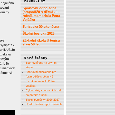
Padesátiny
o nějakého
zování
Sportovní odpoledne
(pra)rodičů s dětmi - 1.
torů by
ročník memoriálu Petra
Vojáčka
Turistická 50 ukončena
Školní besídka 2026
Základní škola U tenisu
ovy
slaví 50 let
- sympaťák.
hli. Uf. Je
 získává
Nové články
Zlatým
Sportovní dny na prvním
ání. To
stupni
okumentovat
Sportovní odpoledne pro
 školství
.
(pra)rodiče s dětmi - 1.
ročník memoriálu Petra
Vojáčka
Cyklovýlety sportovních tříd
na prvním stupni
Školní pomůcky 2026/2027
Úřední hodiny o prázdninách