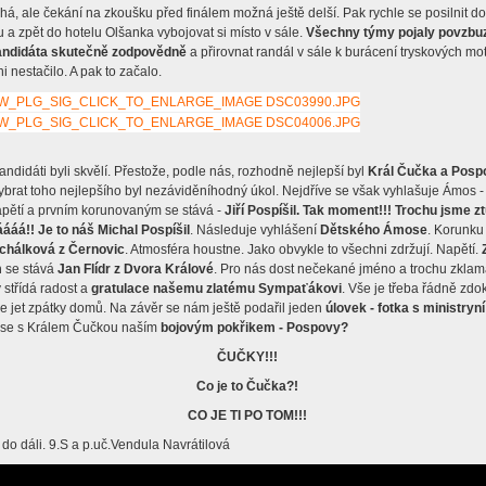
há, ale čekání na zkoušku před finálem možná ještě delší. Pak rychle se posilnit d
 a zpět do hotelu Olšanka vybojovat si místo v sále.
Všechny týmy pojaly povzbu
andidáta skutečně zodpovědně
a přirovnat randál v sále k burácení tryskových mo
lerie
 nestačilo. A pak to začalo.
y
ty
andidáti byli skvělí. Přestože, podle nás, rozhodně nejlepší byl
Král Čučka a Posp
brat toho nejlepšího byl nezáviděníhodný úkol. Nejdříve se však vyhlašuje Ámos 
apětí a prvním korunovaným se stává -
Jiří Pospíšil. Tak moment!!! Trochu jsme ztu
ááá!! Je to náš Michal Pospíšil
. Následuje vyhlášení
Dětského
Ámose
. Korunku
vní třídy
chálková z Černovic
. Atmosféra houstne. Jako obvykle to všechni zdržují. Napětí.
m
se stává
Jan Flídr z Dvora Králové
. Pro nás dost nečekané jméno a trochu zklam
 střídá radost a
gratulace našemu zlatému Sympaťákovi
. Vše je třeba řádně zd
 jet zpátky domů. Na závěr se nám ještě podařil jeden
úlovek - fotka s ministryní
vé kroužky
se s Králem Čučkou naším
bojovým pokřikem -
Pospovy?
ČUČKY!!!
Co je to Čučka?!
CO JE TI PO TOM!!!
do dáli. 9.S a p.uč.Vendula Navrátilová