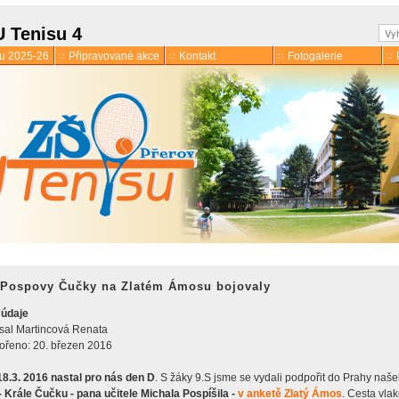
Hle
U Tenisu 4
ku 2025-26
Připravované akce
Kontakt
Fotogalerie
 Pospovy Čučky na Zlatém Ámosu bojovaly
 údaje
mace
sal
Martincová Renata
 družina
ořeno: 20. březen 2016
18.3. 2016 nastal pro nás den D
. S žáky 9.S jsme se vydali podpořit do Prahy naš
 - Krále Čučku - pana učitele Michala Pospíšila -
v anketě Zlatý Ámos
. Cesta vla