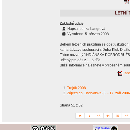
LETNÍ
Základní údaje
Napsal
Lenka Langrová
Vytvořeno: 5. březen 2008
Během letošních prázdnin se opět uskuteční l
kamarády...ve spolupráci s Duha Klub Dlažk
Tábor nazvaný "INDIÁNSKÁ DOBRODRUŽSTVÍ" 
určený pro děti z 1.- 6. tříd.
Bližší informace naleznete v přiloženém sou
Tabo
Troják 2008
Zájezd do Chorvatska (8. - 17. září 2006
Strana 51 z 52
43
44
45
46