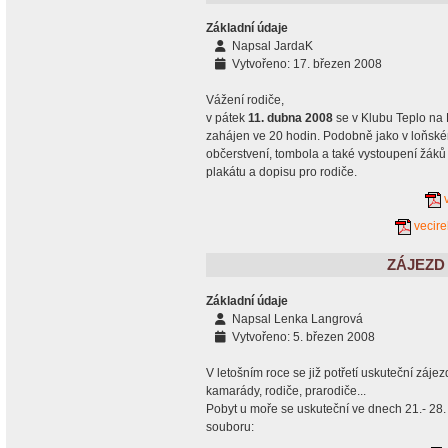
Základní údaje
Napsal
JardaK
Vytvořeno: 17. březen 2008
Vážení rodiče,
v pátek
11. dubna 2008
se v Klubu Teplo na
zahájen ve 20 hodin. Podobně jako v loňské
občerstvení, tombola a také vystoupení žáků
plakátu a dopisu pro rodiče.
vecir
ZÁJEZD
Základní údaje
Napsal
Lenka Langrová
Vytvořeno: 5. březen 2008
V letošním roce se již potřetí uskuteční záje
kamarády, rodiče, prarodiče...
Pobyt u moře se uskuteční ve dnech 21.- 28.
souboru: