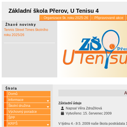
* 1. 7.:
Úřední hodiny o
prázdninách
Základní škola Přerov, U Tenisu 4
Organizace šk. roku 2025-26
Připravované akce
* 13. 5.:
Vyšlo 6. číslo časopisu
Žhavé novinky
Tennis Street Times školního
roku 2025/26
Škola
A
Domů
Informace
Více o: Informace
Základní údaje
Školní družina
Více o: Školní družina
Napsal
Věra Zdražilová
Výchovný poradce
Vytvořeno: 15. červenec 2009
ŠPP
KRPŠ
V týdnu 4.-.9.5. 2009 naše škola postrádala 1
Více o: KRPŠ