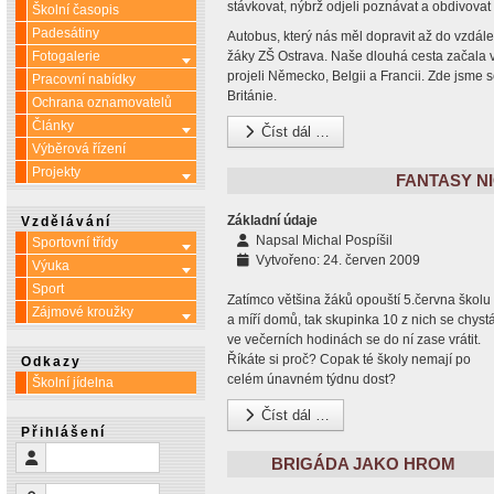
stávkovat, nýbrž odjeli poznávat a obdivovat
Školní časopis
Padesátiny
Autobus, který nás měl dopravit až do vzdále
Fotogalerie
žáky ZŠ Ostrava. Naše dlouhá cesta začala v 
Více o: Fotogalerie
projeli Německo, Belgii a Francii. Zde jsme 
Pracovní nabídky
Británie.
Ochrana oznamovatelů
Články
Více o: Články
Číst dál …
Výběrová řízení
Projekty
Více o: Projekty
FANTASY N
Základní údaje
Vzdělávání
Napsal
Michal Pospíšil
Sportovní třídy
Více o: Sportovní třídy
Vytvořeno: 24. červen 2009
Výuka
Více o: Výuka
Sport
Zatímco většina žáků opouští 5.června školu
Zájmové kroužky
Více o: Zájmové kroužky
a míří domů, tak skupinka 10 z nich se chyst
ve večerních hodinách se do ní zase vrátit.
Říkáte si proč? Copak té školy nemají po
Odkazy
celém únavném týdnu dost?
Školní jídelna
Číst dál …
Přihlášení
Uživatelské jméno
BRIGÁDA JAKO HROM