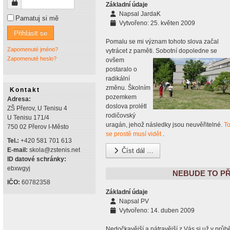
Heslo
Základní údaje
Napsal
JardaK
Pamatuj si mě
Vytvořeno: 25. květen 2009
Přihlásit se
Pomalu se mi význam tohoto slova začal
Zapomenuté jméno?
vytrácet z paměti.
Sobotní dopoledne se
Zapomenuté heslo?
ovšem
postaralo o
radikální
změnu. Školním
Kontakt
pozemkem
Adresa:
doslova prolétl
ZŠ Přerov, U Tenisu 4
rodičovský
U Tenisu 171/4
uragán, jehož následky jsou neuvěřitelné.
T
750 02 Přerov I-Město
se prostě musí vidět
.
Tel.:
+420 581 701 613
E-mail:
skola@zstenis.net
Číst dál …
ID datové schránky:
ebxwgyj
NEBUDE TO PŘ
IČO:
60782358
Základní údaje
Napsal
PV
Vytvořeno: 14. duben 2009
Nedočkavější a pátravější z Vás si už v průb