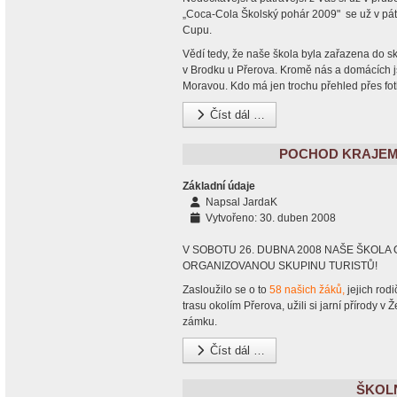
„Coca-Cola Školský pohár 2009" se už v pát
Cupu.
Vědí tedy, že naše škola byla zařazena do sk
v Brodku u Přerova. Kromě nás a domácích j
Moravou. Kdo má jen trochu přehled přes fotb
Číst dál …
POCHOD KRAJEM
Základní údaje
Napsal
JardaK
Vytvořeno: 30. duben 2008
V SOBOTU 26. DUBNA 2008 NAŠE ŠKOLA
ORGANIZOVANOU SKUPINU TURISTŮ!
Zasloužilo se o to
58 našich žáků,
jejich rod
trasu okolím Přerova, užili si jarní přírody 
zámku.
Číst dál …
ŠKOLN