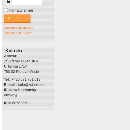
Heslo
Pamatuj si mě
Přihlásit se
Zapomenuté jméno?
Zapomenuté heslo?
Kontakt
Adresa:
ZŠ Přerov, U Tenisu 4
U Tenisu 171/4
750 02 Přerov I-Město
Tel.:
+420 581 701 613
E-mail:
skola@zstenis.net
ID datové schránky:
ebxwgyj
IČO:
60782358