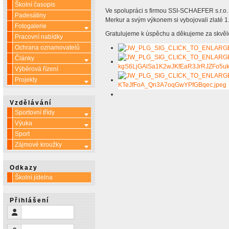
Školní časopis
Ve spolupráci s firmou SSI-SCHAEFER s.r.o. 
Padesátiny
Merkur a svým výkonem si vybojovali zlaté 1.
Fotogalerie
Více o: Fotogalerie
Gratulujeme k úspěchu a děkujeme za skvělo
Pracovní nabídky
Ochrana oznamovatelů
Články
Více o: Články
Výběrová řízení
Projekty
Více o: Projekty
Vzdělávání
Sportovní třídy
Více o: Sportovní třídy
Výuka
Více o: Výuka
Sport
Zájmové kroužky
Více o: Zájmové kroužky
Odkazy
Školní jídelna
Přihlášení
Uživatelské jméno