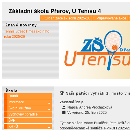
* 1. 7.:
Úřední hodiny o
prázdninách
Základní škola Přerov, U Tenisu 4
Organizace šk. roku 2025-26
Připravované akce
* 13. 5.:
Vyšlo 6. číslo časopisu
Žhavé novinky
Tennis Street Times školního
roku 2025/26
Škola
🏆 Naši páťáci vyhráli 1. místo v 
Domů
Informace
Základní údaje
Více o: Informace
Napsal
Andrea Procházková
Školní družina
Více o: Školní družina
Vytvořeno: 25. říjen 2025
Výchovný poradce
ŠPP
Tým ve složení Adam Bukáček, Petr Hošťálek
KRPŠ
Více o: KRPŠ
odborně-technické soutěže T-PROFI 2025/20