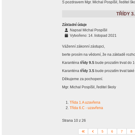
S pozdravem Mgr. Michal Pospíšil, ředitel šk
TŘÍDY 3
Základní údaje
Napsal
Michal Pospíšil
Vytvořeno: 14. listopad 2021
Váženní zákonní zástupci,
berte prosím na vědomí, že na základě rozho
Karanténa
třídy 9.S
bude prozatím trvat do 1
Karanténa
třídy 3.S
bude prozatím trvat také
Děkujeme za pochopení.
Mgr. Michal Pospíšil, ředitel školy
Třída 1.A uzavřena
Třída 6.C - uzavřena
Strana 10 z 26
5
6
7
8