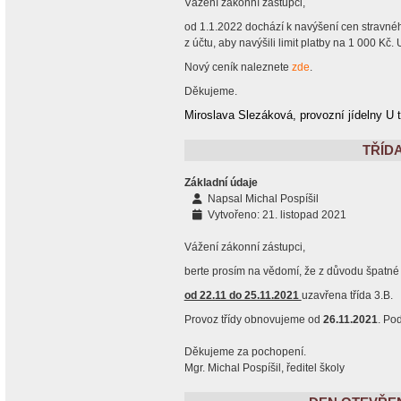
Vážení zákonní zástupci,
od 1.1.2022 dochází k navýšení cen stravnéh
z účtu, aby navýšili limit platby na 1 000 Kč. 
Nový ceník naleznete
zde
.
Děkujeme.
Miroslava Slezáková, provozní jídelny U 
TŘÍD
Základní údaje
Napsal
Michal Pospíšil
Vytvořeno: 21. listopad 2021
Vážení zákonní zástupci,
berte prosím na vědomí, že z důvodu špatné
od 22.11 do 25.11.2021
uzavřena třída 3.B.
Provoz třídy obnovujeme od
26.11.2021
. Po
Děkujeme za pochopení.
Mgr. Michal Pospíšil, ředitel školy