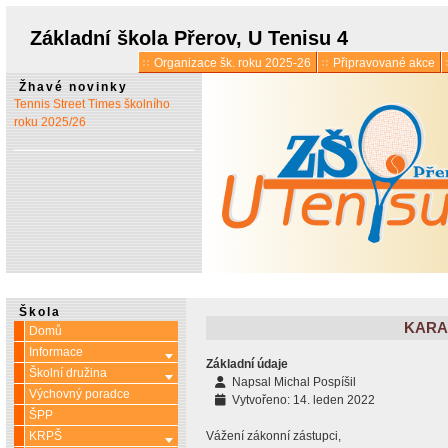
* 1. 7.:
Úřední hodiny o
prázdninách
Základní škola Přerov, U Tenisu 4
Organizace šk. roku 2025-26
Připravované akce
* 13. 5.:
Vyšlo 6. číslo časopisu
Žhavé novinky
Tennis Street Times školního
roku 2025/26
Škola
KARAN
Domů
Informace
Více o: Informace
Základní údaje
Školní družina
Více o: Školní družina
Napsal
Michal Pospíšil
Výchovný poradce
Vytvořeno: 14. leden 2022
ŠPP
KRPŠ
Vážení zákonní zástupci,
Více o: KRPŠ