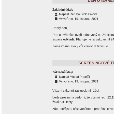
DEN OTEVŘEN
Základní údaje
Napsal
Renata Stoklásková
Vytvořeno: 19. listopad 2021
Dobrý den,
Den otevřených dveří plánovaný na 24. list
situace
odkládá.
Plánujeme jej uskutečnit 2
Zaměstnanci školy ZŠ Přerov, U tenisu 4
SCREENINGOVÉ TEST
Základní údaje
Napsal
Michal Pospíšil
Vytvořeno: 19. listopad 2021
Vážení zákonní zástupci, milí žáci,
berte prosím na vědomí, že v termínech 22.1
žáků ATG testy.
Žáci, kteří jsou očkovaní nebo prodělali cov