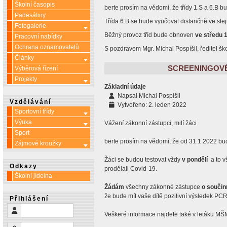
Školní časopis
berte prosím na vědomí, že třídy 1.S a 6.B 
Padesátiny
Třída 6.B se bude vyučovat distančně ve st
Fotogalerie
Více o: Fotogalerie
Běžný provoz tříd bude obnoven
ve středu 
Pracovní nabídky
Ochrana oznamovatelů
S pozdravem Mgr. Michal Pospíšil, ředitel šk
Články
Více o: Články
SCREENINGOVÉ 
Výběrová řízení
Projekty
Více o: Projekty
Základní údaje
Napsal
Michal Pospíšil
Vzdělávání
Vytvořeno: 2. leden 2022
Sportovní třídy
Více o: Sportovní třídy
Výuka
Více o: Výuka
Vážení zákonní zástupci, milí žáci
Sport
berte prosím na vědomí, že od 31.1.2022 bu
Zájmové kroužky
Více o: Zájmové kroužky
Žáci se budou testovat vždy
v pondělí
a to v
Odkazy
prodělali Covid-19.
Školní jídelna
Žádám
všechny zákonné zástupce
o součin
že bude mít vaše dítě pozitivní výsledek PCR
Přihlášení
Uživatelské jméno
Veškeré informace najdete také v letáku M