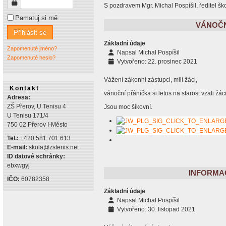
Heslo
S pozdravem Mgr. Michal Pospíšil, ředitel šk
Pamatuj si mě
VÁNOČNÍ
Přihlásit se
Základní údaje
Zapomenuté jméno?
Napsal
Michal Pospíšil
Zapomenuté heslo?
Vytvořeno: 22. prosinec 2021
Vážení zákonní zástupci, milí žáci,
Kontakt
vánoční přáníčka si letos na starost vzali žác
Adresa:
ZŠ Přerov, U Tenisu 4
Jsou moc šikovní.
U Tenisu 171/4
750 02 Přerov I-Město
Tel.:
+420 581 701 613
E-mail:
skola@zstenis.net
ID datové schránky:
ebxwgyj
INFORMAC
IČO:
60782358
Základní údaje
Napsal
Michal Pospíšil
Vytvořeno: 30. listopad 2021