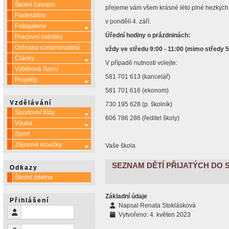
Školní časopis
přejeme vám všem krásné léto plné hezkých
Padesátiny
v pondělí 4. září.
Fotogalerie
Více o: Fotogalerie
Úřední hodiny o prázdninách:
Pracovní nabídky
Ochrana oznamovatelů
vždy ve středu 9:00 - 11:00 (mimo středy 5.
Články
Více o: Články
V případě nutnosti volejte:
Výběrová řízení
581 701 613 (kancelář)
Projekty
Více o: Projekty
581 701 616 (ekonom)
Vzdělávání
730 195 628 (p. školník)
Sportovní třídy
Více o: Sportovní třídy
606 786 286 (ředitel školy)
Výuka
Více o: Výuka
Sport
Zájmové kroužky
Více o: Zájmové kroužky
Vaše škola
SEZNAM DĚTÍ PŘIJATÝCH DO 
Odkazy
Školní jídelna
Základní údaje
Přihlášení
Napsal
Renata Stoklásková
Uživatelské jméno
Vytvořeno: 4. květen 2023