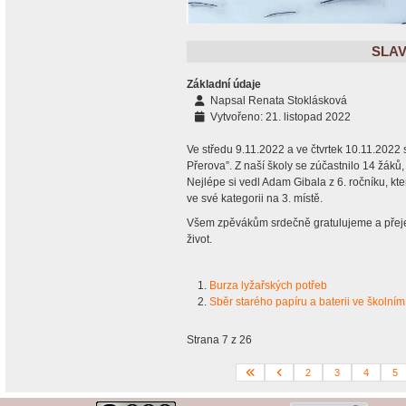
SLAV
Základní údaje
Napsal
Renata Stoklásková
Vytvořeno: 21. listopad 2022
Ve středu 9.11.2022 a ve čtvrtek 10.11.2022 
Přerova”. Z naší školy se zúčastnilo 14 žáků
Nejlépe si vedl Adam Gibala z 6. ročníku, kte
ve své kategorii na 3. místě.
Všem zpěvákům srdečně gratulujeme a přeje
život.
Burza lyžařských potřeb
Sběr starého papíru a baterii ve školní
Strana 7 z 26
2
3
4
5