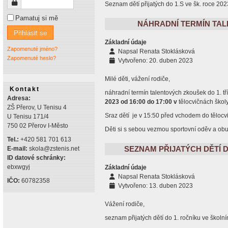
Heslo
Seznam dětí přijatých do 1.S ve šk. roce 20
Pamatuj si mě
NÁHRADNÍ TERMÍN TAL
Přihlásit se
Základní údaje
Zapomenuté jméno?
Napsal
Renata Stoklásková
Zapomenuté heslo?
Vytvořeno: 20. duben 2023
Milé děti, vážení rodiče,
Kontakt
náhradní termín talentových zkoušek do 1. t
Adresa:
2023 od 16:00 do 17:00 v
tělocvičnách školy
ZŠ Přerov, U Tenisu 4
Sraz dětí je v 15:50 před vchodem do tělocvi
U Tenisu 171/4
750 02 Přerov I-Město
Děti si s sebou vezmou sportovní oděv a obu
Tel.:
+420 581 701 613
SEZNAM PŘIJATÝCH DĚTÍ DO
E-mail:
skola@zstenis.net
ID datové schránky:
ebxwgyj
Základní údaje
Napsal
Renata Stoklásková
IČO:
60782358
Vytvořeno: 13. duben 2023
Vážení rodiče,
seznam přijatých dětí do 1. ročníku ve škol