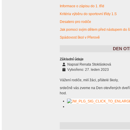
Informace o zápisu do 1. tříd
Kritéria výběru do sportovní třídy 1.S
Desatero pro rodiče
Jak pomoci svým dětem před nástupem do š
Spádovost škol v Přerově
DEN OT
Základní údaje
Napsal
Renata Stoklásková
Vytvořeno: 27. leden 2023
Vážení rodiče, milí žáci, přátelé školy,
srdečně vás zveme na Den otevřených dveří, 
hod.