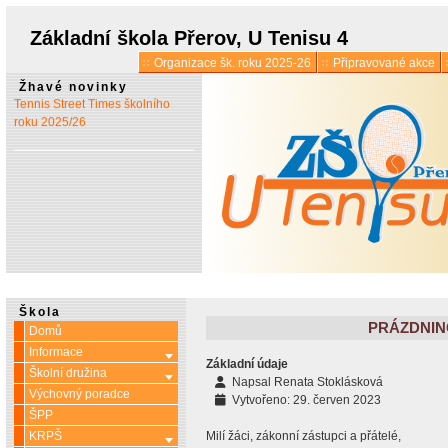
* 1. 7.:
Úřední hodiny o
prázdninách
Základní škola Přerov, U Tenisu 4
Organizace šk. roku 2025-26
Připravované akce
* 13. 5.:
Vyšlo 6. číslo časopisu
Žhavé novinky
Tennis Street Times školního
roku 2025/26
Škola
PRÁZDNIN
Domů
Informace
Více o: Informace
Základní údaje
Školní družina
Více o: Školní družina
Napsal
Renata Stoklásková
Výchovný poradce
Vytvořeno: 29. červen 2023
ŠPP
KRPŠ
Milí žáci, zákonní zástupci a přátelé,
Více o: KRPŠ