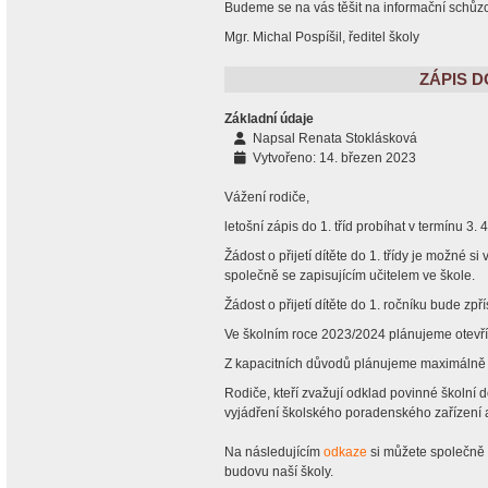
Budeme se na vás těšit na informační schůzc
Mgr. Michal Pospíšil, ředitel školy
ZÁPIS D
Základní údaje
Napsal
Renata Stoklásková
Vytvořeno: 14. březen 2023
Vážení rodiče,
letošní zápis do 1. tříd probíhat v termínu 3. 
Žádost o přijetí dítěte do 1. třídy je možné si
společně se zapisujícím učitelem ve škole.
Žádost o přijetí dítěte do 1. ročníku bude zp
Ve školním roce 2023/2024 plánujeme otevřít 3
Z kapacitních důvodů plánujeme maximálně 2
Rodiče, kteří zvažují odklad povinné školní 
vyjádření školského poradenského zařízení 
Na následujícím
odkaze
si můžete společně
budovu naší školy.