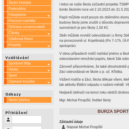
Školní časopis
i letos se naše škola zúčastní projektu TSMPr
Padesátiny
tomto školním roce od 2.10.2023 do 31.5.20
Fotogalerie
Více o: Fotogalerie
Papír můžete vozit pouze do sběrného dvoru 
Pracovní nabídky
budovy školy jsme zrušili z důvodu dopravní
Ochrana oznamovatelů
surovinách je pro školy 1,50 Kč.
Články
Více o: Články
Sběr můžete rovněž odevzdávat i u firmy Sbě
Výběrová řízení
na provozovně ul. Kojetínská (Po 7-17h, Út-
Projekty
Více o: Projekty
spolupráci.
V obou případech rodič nahlásí jméno a školu
Vzdělávání
odevzdaném množství papíru, které žák odevz
Sportovní třídy
Více o: Sportovní třídy
Zároveň připomínáme, že také dlouhodobě po
Výuka
Více o: Výuka
žáci odevzdávat ve škole u p. uč. Křístka.
Sport
Vážení rodiče a žáci, škola děkuje všem, kteř
Zájmové kroužky
Více o: Zájmové kroužky
tak aktivitu třídění odpadu v našem městě. Vě
Nejlpeší sběrači na konci roku obdrží drob
Odkazy
Školní jídelna
Mgr. Michal Pospíšil, ředitel školy
BURZA SPORTO
Přihlášení
Uživatelské jméno
Základní údaje
Napsal
Michal Pospíšil