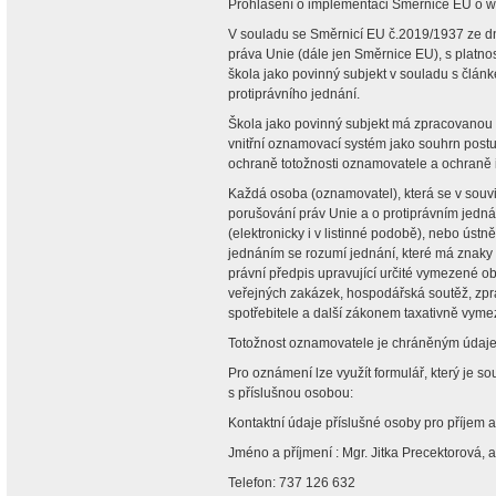
Prohlášení o implementaci Směrnice EU o w
V souladu se Směrnicí EU č.2019/1937 ze dn
práva Unie (dále jen Směrnice EU), s platno
škola jako povinný subjekt v souladu s člá
protiprávního jednání.
Škola jako povinný subjekt má zpracovanou v
vnitřní oznamovací systém jako souhrn postup
ochraně totožnosti oznamovatele a ochraně
Každá osoba (oznamovatel), která se v souvis
porušování práv Unie a o protiprávním jedn
(elektronicky i v listinné podobě), nebo ústn
jednáním se rozumí jednání, které má znaky 
právní předpis upravující určité vymezené ob
veřejných zakázek, hospodářská soutěž, zpra
spotřebitele a další zákonem taxativně vymez
Totožnost oznamovatele je chráněným údajem
Pro oznámení lze využít formulář, který je 
s příslušnou osobou:
Kontaktní údaje příslušné osoby pro příjem 
Jméno a příjmení : Mgr. Jitka Precektorová, 
Telefon: 737 126 632