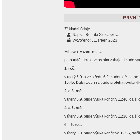
PRVNÍ 
Základní údaje
Napsal
Renata Stoklásková
Vytvořeno: 31. srpen 2023
Milí žáci, vážení rodiče,
po pondělním slavnostním zahájení bude výuk
1. roč.
v úterý 5.9. a ve středu 6.9. budou děti končit
10:45. Další týden již bude probíhat výuka dl
2. a 3. roč.
v úterý 5.9. bude výuka končit v 11:40, další
4. a 5. roč.
v úterý 5.9. bude výuka končit v 11:30, další
6. - 9. roč.
v úterý 5.9. bude výuka končit ve 12:35, dalš