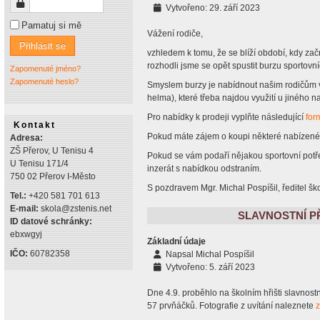
Heslo
Vytvořeno: 29. září 2023
Pamatuj si mě
Vážení rodiče,
Přihlásit se
vzhledem k tomu, že se blíží období, kdy zač
rozhodli jsme se opět spustit burzu sportovn
Zapomenuté jméno?
Zapomenuté heslo?
Smyslem burzy je nabídnout našim rodičům va
helma), které třeba najdou využití u jiného 
Pro nabídky k prodeji vyplňte následující
for
Kontakt
Pokud máte zájem o koupi některé nabízené s
Adresa:
ZŠ Přerov, U Tenisu 4
Pokud se vám podaří nějakou sportovní potře
U Tenisu 171/4
inzerát s nabídkou odstraním.
750 02 Přerov I-Město
S pozdravem Mgr. Michal Pospíšil, ředitel šk
Tel.:
+420 581 701 613
E-mail:
skola@zstenis.net
SLAVNOSTNÍ PŘ
ID datové schránky:
ebxwgyj
Základní údaje
IČO:
60782358
Napsal
Michal Pospíšil
Vytvořeno: 5. září 2023
Dne 4.9. proběhlo na školním hřišti slavnostní
57 prvňáčků. Fotografie z uvítání naleznete