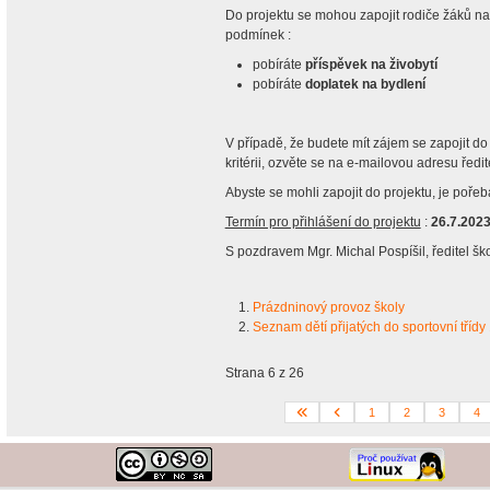
Do projektu se mohou zapojit rodiče žáků naš
podmínek :
pobíráte
příspěvek na živobytí
pobíráte
doplatek na bydlení
V případě, že budete mít zájem se zapojit d
kritérii, ozvěte se na e-mailovou adresu ředi
Abyste se mohli zapojit do projektu, je pořeb
Termín pro přihlášení do projektu
:
26.7.202
S pozdravem Mgr. Michal Pospíšil, ředitel šk
Prázdninový provoz školy
Seznam dětí přijatých do sportovní tříd
Strana 6 z 26
1
2
3
4