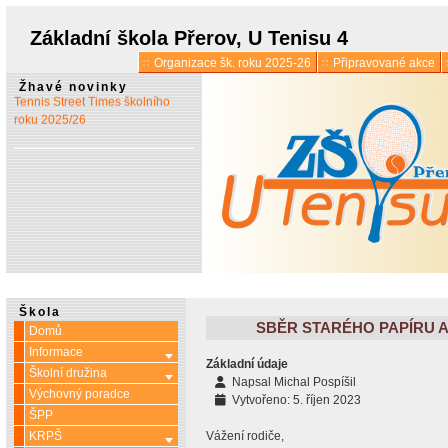
prázdninách
Základní škola Přerov, U Tenisu 4
Organizace šk. roku 2025-26
Připravované akce
* 13. 5.:
Vyšlo 6. číslo časopisu
Žhavé novinky
Tennis Street Times školního
roku 2025/26
Škola
SBĚR STARÉHO PAPÍRU A 
Domů
Informace
Více o: Informace
Základní údaje
Školní družina
Více o: Školní družina
Napsal
Michal Pospíšil
Výchovný poradce
Vytvořeno: 5. říjen 2023
ŠPP
KRPŠ
Vážení rodiče,
Více o: KRPŠ