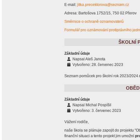
E-mail:
jitka.precektorova@seznam.cz
Adresa: Bartošova 1752/15, 750 02 Přerov
Směrnice o ochraně oznamovatelů
Formulář pro oznámování protiprávního jedn
ŠKOLNÍ 
Základní údaje
Napsal
Aleš Janota
Vytvořeno: 28. červenec 2023
Seznam pomůcek pro školní rok 2023/2024 
OBĚDY
Základní údaje
Napsal
Michal Pospíšil
Vytvořeno: 3. červenec 2023
Vážení rodiče,
naše škola se plánuje zapojit do projektu "Ob
finanční situaci a tento projekt jim umožní
pr