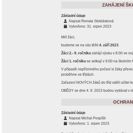
ZAHÁJENÍ ŠK
Základní údaje
Napsal
Renata Stoklásková
Vytvořeno: 31. srpen 2023
Milí žáci,
budeme se na vás těšit
4. září 2023
.
Žáci 2.- 9. ročníku
zahájí výuku v 8:00 ve svý
Žáci 1. ročníku
se setkají v 9:00 na školním h
V případě nepříznivého počasí si žáky převez
proběhne ve třídách.
Zařazení NOVÝCH žáků do tříd sdělí učitel ko
OBĚDY se dne 4. 9. 2023 budou vydávat v d
OCHRAN
Základní údaje
Napsal
Michal Pospíšil
Vytvořeno: 1. srpen 2023