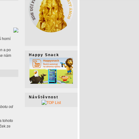
Š horní
on a po
Happy Snack
 se nám
Návštěvnost
obotu od
a tohoto
aček ze