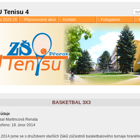
Hle
U Tenisu 4
ku 2025-26
Připravované akce
Kontakt
Fotogalerie
BASKETBAL 3X3
mace
 údaje
 družina
sal
Martincová Renata
ořeno: 18. únor 2014
.2014 jsme se s družstvem starších žáků zúčastnili basketbalového turnaje hranéh