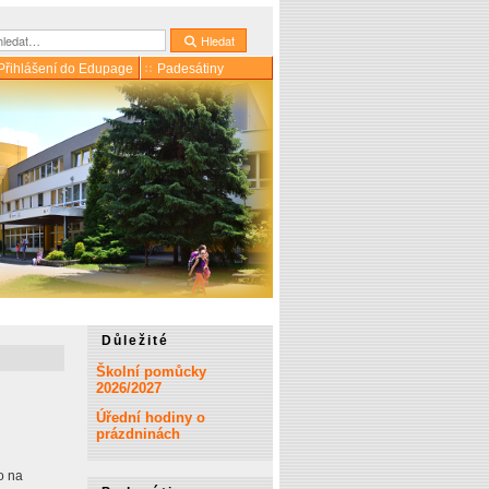
dat
Hledat
Přihlášení do Edupage
Padesátiny
Důležité
Školní pomůcky
2026/2027
Úřední hodiny o
prázdninách
o na