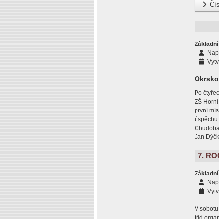
Čís
Základní
Nap
Vytv
Okrskov
Po čtyřec
ZŠ Horní
první mís
úspěchu s
Chudoba, 
Jan Dýčk
7. R
Základní
Nap
Vytv
V sobotu
tříd orga