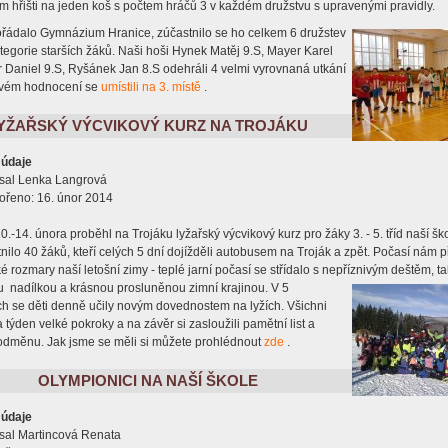
m hřišti na jeden koš s počtem hráčů 3 v každém družstvu s upravenými pravidly.
ořádalo Gymnázium Hranice, zúčastnilo se ho celkem 6 družstev
egorie starších žáků. Naši hoši Hynek Matěj 9.S, Mayer Karel
lerie
 Daniel 9.S, Ryšánek Jan 8.S odehráli 4 velmi vyrovnaná utkání
ovém hodnocení se
umístili na 3. místě
.
y
YŽAŘSKÝ VÝCVIKOVÝ KURZ NA TROJÁKU
ty
 údaje
sal
Lenka Langrová
ořeno: 16. únor 2014
vní třídy
0.-14. února proběhl na Trojáku lyžařský výcvikový kurz pro žáky 3. - 5. tříd naší šk
nilo 40 žáků, kteří celých 5 dní dojížděli autobusem na Troják a zpět. Počasí nám př
é rozmary naší letošní zimy - teplé jarní počasí se střídalo s nepříznivým deštěm, t
vé kroužky
ou
nadílkou a krásnou prosluněnou zimní krajinou. V 5
ch se děti denně učily novým dovednostem na lyžích. Všichni
a týden velké pokroky a na závěr si zasloužili pamětní list a
odměnu. Jak jsme se měli si můžete prohlédnout
zde
.
OLYMPIONICI NA NAŠÍ ŠKOLE
 údaje
sal
Martincová Renata