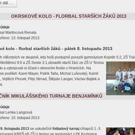
t dál …
OKRSKOVÉ KOLO - FLORBAL STARŠÍCH ŽÁKŮ 2013
 údaje
sal
Martincová Renata
ořeno: 13. listopad 2013
é kolo - florbal starších žáků - pátek 8. listopadu 2013
h vítězstvích ve skupině, kdy hoši postupně porazili gymnázium Kojetín 5:2, ZŠ Tráv
 Moštěnici 9:0 a
ZŠ Svisle 3:1,obsadili starší žáci ze ZŠ U Tenisu
to a vybojovali si účast v okresním finále v Hranicích. Na
e podíleli: Karel Mayer, Patrik Talla, Michal Lušovský, Kamil
Vojtěch Plocek, Filip Strnad, Štěpán Langer, Václav Bajtek a
a.
OČNÍK MIKULÁŠSKÉHO TURNAJE BENJAMÍNKŮ
 údaje
sal
Lenka Langrová
ořeno: 10. listopad 2013
9. listopadu 2013
se uskutečnil
fotbalový turnaj
chlapců 1.-3.
nizovaný KRPŠ při ZŠ U tenisu ve spolupráci s FK Kozlovice.