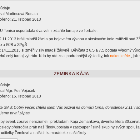
 údaje
sal
Martincová Renata
ořeno: 21. listopad 2013
 Tenisu uspořádala dva velmi zdařilé turnaje ve florbale.
2.11.2013 hráli mladší žáci a po bojovném výkonu v okrskovém kole zvítězili nad Z
e a GJB a SPgŠ
k 14.11.2013 si změřily síly mladší žákyně. Děvčata z 6.S a 7.S podala výborný výk
hů celý turnaj vyhrála. Kdo by rád znal podrobnější výsledky, tak
nakoukněte
, jak
ZEMINKA KÁJA
 údaje
sal
Mgr. Petr Vojáček
ořeno: 15. listopad 2013
até SMS:
Dobrý večer, chtěla jsem Vás pozvat na domácí turnaj dorostenek 2.11.v s
ajeme první zápas.
o by event. zprávě nerozuměli, překládám: Kája Zemánkova, dívenka která 30.červn
sledy překročila práh naší školy, poslala v zastoupení silné skupiny svých spoluž
í učitelky Žemlové a dalších kamarádek z naší školy.