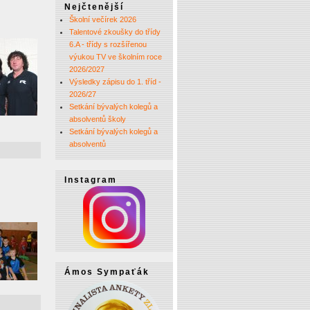
Nejčtenější
Školní večírek 2026
Talentové zkoušky do třídy
6.A - třídy s rozšířenou
výukou TV ve školním roce
2026/2027
Výsledky zápisu do 1. tříd -
2026/27
Setkání bývalých kolegů a
absolventů školy
Setkání bývalých kolegů a
absolventů
Instagram
Ámos Sympaťák