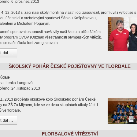
ořeno: 6. prosinec 2013
 4. 12. 2013 si žáci naší školy mohli na vlastní oči zasoutěžit, promluvit i vyfotit se s
kou účastnicí a vrcholovými sportovci Šárkou Kašpárkovou,
alentem a Michalem Pogárym.
amné sportovní osobnosti navštívily naši školu a blíže žákům
ily program OVOV (Odznak všestrannosti olympijských vítězů),
o se naše škola loni zaregistrovala.
t dál …
ŠKOLSKÝ POHÁR ČESKÉ POJIŠŤOVNY VE FLORBALE
 údaje
sal
Lenka Langrová
ořeno: 24. listopad 2013
11. 2013 proběhlo okrskové kolo Školského poháru České
ny na ZŠ Za Mlýnem, kde se ve dvou skupinách utkaly žáci 1.
 ve florbale.
t dál …
FLORBALOVÉ VÍTĚZSTVÍ