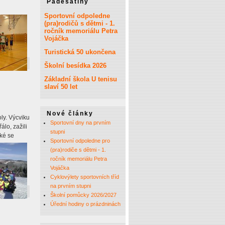
Padesátiny
Sportovní odpoledne
(pra)rodičů s dětmi - 1.
ročník memoriálu Petra
Vojáčka
Turistická 50 ukončena
Školní besídka 2026
Základní škola U tenisu
slaví 50 let
Nové články
oly. Výcviku
Sportovní dny na prvním
álo, zažili
stupni
aké se
Sportovní odpoledne pro
(pra)rodiče s dětmi - 1.
ročník memoriálu Petra
Vojáčka
Cyklovýlety sportovních tříd
na prvním stupni
Školní pomůcky 2026/2027
Úřední hodiny o prázdninách