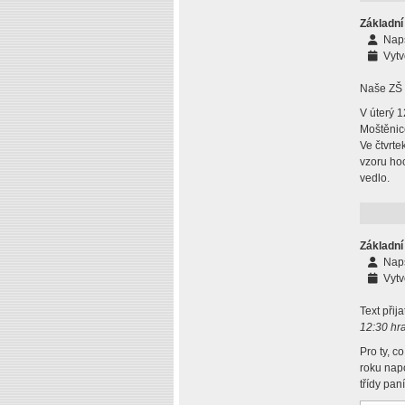
Základní
Nap
Vytv
Naše ZŠ U
V úterý 1
Moštěnic
Ve čtvrte
vzoru hoc
vedlo.
Základní
Nap
Vytv
Text přij
12:30 hr
Pro ty, c
roku napo
třídy pan