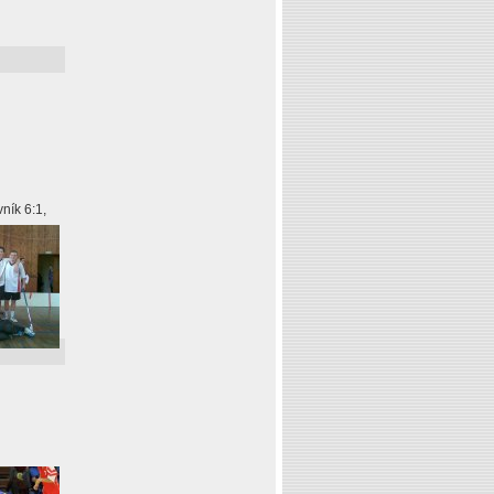
ník 6:1,