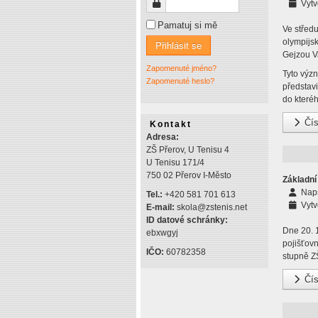
Heslo
Vytv
Pamatuj si mě
Ve středu
olympijs
Přihlásit se
Gejzou V
Zapomenuté jméno?
Tyto význ
Zapomenuté heslo?
představ
do kteréh
Čís
Kontakt
Adresa:
ZŠ Přerov, U Tenisu 4
U Tenisu 171/4
750 02 Přerov I-Město
Základní
Nap
Tel.:
+420 581 701 613
Vytv
E-mail:
skola@zstenis.net
ID datové schránky:
Dne 20. 
ebxwgyj
pojišťov
IČO:
60782358
stupně ZŠ
Čís