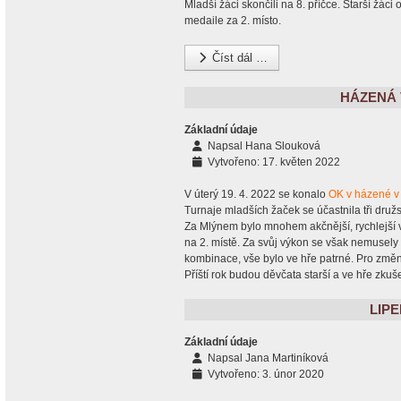
Mladší žáci skončili na 8. příčce. Starší žáci 
medaile za 2. místo.
Číst dál …
HÁZENÁ 
Základní údaje
Napsal
Hana Slouková
Vytvořeno: 17. květen 2022
V úterý 19. 4. 2022 se konalo
OK v házené v 
Turnaje mladších žaček se účastnila tři dru
Za Mlýnem bylo mnohem akčnější, rychlejší v
na 2. místě. Za svůj výkon se však nemusely 
kombinace, vše bylo ve hře patrné. Pro změn
Příští rok budou děvčata starší a ve hře zkuše
LIP
Základní údaje
Napsal
Jana Martiníková
Vytvořeno: 3. únor 2020