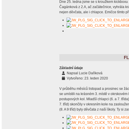
Dne 25. ledna jsme se s kroužkem kickboxu 
Čagánková z 2.A, ač začátečnice, vyhrála krás
nejen děvčata, ale i chlapce. Emičce tímto p
F
Základní údaje
Napsal
Lucie Daňková
Vytvořeno: 23. leden 2020
V průběhu měsíců listopad a prosinec se žáci z
se umístili na krásném 3. místě v okrskovém
postupových kol. Mladší chlapci (6. a 7. třída
7. tříd) skončily v okresním kole na zaslouže
(8. A 9 tříd) byly děvčata z naší školy. Ty si