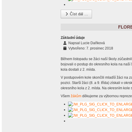
Číst dál …
FLOR
Základní údaje
Napsal
Lucie Daňková
Vytvořeno: 7. prosinec 2018
Během listopadu se žáci naší školy zúčastnili 
bojovali o postup do okresního kola na naší 
kola dostali z 2. místa.
V postupovém kole skončili mladší žáci na z
pozici. Starší žáci (8. a 9. třída) získali v o
okresního kola z 2. místa. Na okresním kole si
Všem
žákům
děkujeme za výbornou reprezen