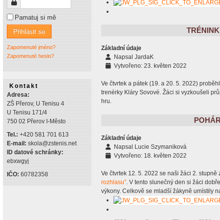
Heslo
Pamatuj si mě
TRÉNINK 
Přihlásit se
Zapomenuté jméno?
Základní údaje
Zapomenuté heslo?
Napsal
JardaK
Vytvořeno: 23. květen 2022
Ve čtvrtek a pátek (19. a 20. 5. 2022) proběh
Kontakt
trenérky Kláry Sovové. Žáci si vyzkoušeli pr
Adresa:
hru.
ZŠ Přerov, U Tenisu 4
U Tenisu 171/4
POHÁR
750 02 Přerov I-Město
Tel.:
+420 581 701 613
Základní údaje
E-mail:
skola@zstenis.net
Napsal
Lucie Szymaniková
ID datové schránky:
Vytvořeno: 18. květen 2022
ebxwgyj
Ve čtvrtek 12. 5. 2022 se naši žáci 2. stupně 
IČO:
60782358
rozhlasu”
. V tento slunečný den si žáci dobř
výkony. Celkově se mladší žákyně umístily na