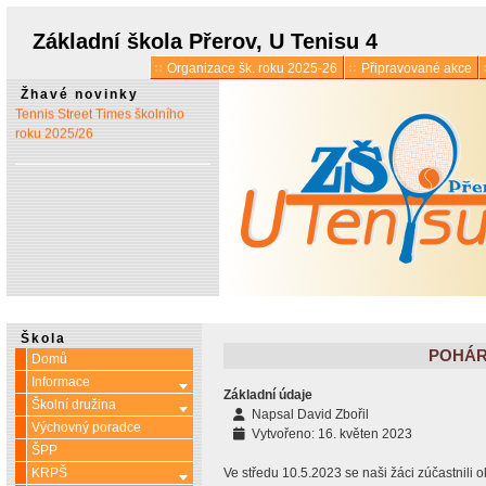
* 1. 7.:
Úřední hodiny o
prázdninách
Základní škola Přerov, U Tenisu 4
Organizace šk. roku 2025-26
Připravované akce
* 13. 5.:
Vyšlo 6. číslo časopisu
Žhavé novinky
Tennis Street Times školního
roku 2025/26
Škola
POHÁR
Domů
Informace
Více o: Informace
Základní údaje
Školní družina
Více o: Školní družina
Napsal
David Zbořil
Výchovný poradce
Vytvořeno: 16. květen 2023
ŠPP
KRPŠ
Ve středu 10.5.2023 se naši žáci zúčastnili o
Více o: KRPŠ