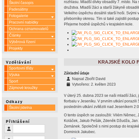
rozhlasu. Mladší dívky obsadily 7. místo. Na 
Školní časopis
družstva. Mladší žáci a starší žákyně obsadil
Padesátiny
Velkého úspěchu dosáhli starší hoši. Svými vý
Fotogalerie
Více o: Fotogalerie
přeborníky okresu. Tím si také zajistili post
Pracovní nabídky
Přejeme hodně úspěchů v krajském kole.
Ochrana oznamovatelů
Články
Více o: Články
Výběrová řízení
Projekty
Více o: Projekty
KRAJSKÉ KOLO 
Vzdělávání
Sportovní třídy
Více o: Sportovní třídy
Základní údaje
Výuka
Více o: Výuka
Napsal
Zbořil David
Sport
Vytvořeno: 2. květen 2023
Zájmové kroužky
Více o: Zájmové kroužky
V úterý 25. dubna 2023 se naši mladší žáci, j
florbalu v Jeseníku. V prvním utkání porazil
Odkazy
posledním utkání zvítězili nad Jeseníkem 2:0 
Školní jídelna
O tento úspěch se zasloužili: Vilém Němec, J
Koláček, Jakub Pešák, Zdeněk Džudža, Jan Z
Přihlášení
Zemánek. Společně s nimi postup do krajsk
Uživatelské jméno
Dominick Jakubec.