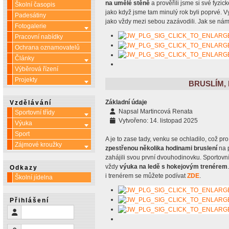
na umělé stěně
a prověřili jsme si své fyzic
Školní časopis
jako když jsme tam minulý rok byli poprvé. Vy
Padesátiny
jako vždy mezi sebou zazávodili. Jak se nám
Fotogalerie
Více o: Fotogalerie
Pracovní nabídky
Ochrana oznamovatelů
Články
Více o: Články
Výběrová řízení
Projekty
Více o: Projekty
BRUSLÍM,
Základní údaje
Vzdělávání
Napsal
Martincová Renata
Sportovní třídy
Více o: Sportovní třídy
Vytvořeno: 14. listopad 2025
Výuka
Více o: Výuka
Sport
A je to zase tady, venku se ochladilo, což p
Zájmové kroužky
Více o: Zájmové kroužky
zpestřenou několika hodinami bruslení
na p
zahájili svou první dvouhodinovku. Sportovní 
vždy
výuka na ledě s hokejovým trenérem
Odkazy
i trenérem se můžete podívat
ZDE
.
Školní jídelna
Přihlášení
Uživatelské jméno