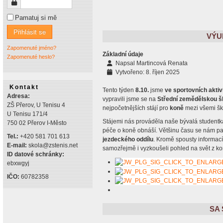
Heslo
Pamatuj si mě
Přihlásit se
VÝU
Zapomenuté jméno?
Základní údaje
Zapomenuté heslo?
Napsal
Martincová Renata
Vytvořeno: 8. říjen 2025
Kontakt
Tento týden
8.10.
jsme
ve sportovních aktiv
Adresa:
vypravili jsme se na
Střední zemědělskou š
ZŠ Přerov, U Tenisu 4
nejpočetnějších stájí pro
koně
mezi všemi šk
U Tenisu 171/4
Stájemi nás prováděla naše bývalá studentka
750 02 Přerov I-Město
péče o koně obnáší. Většinu času se nám pak
Tel.:
+420 581 701 613
jezdeckého oddílu
. Kromě spousty informací
E-mail:
skola@zstenis.net
samozřejmě i vyzkoušeli pohled na svět z k
ID datové schránky:
ebxwgyj
IČO:
60782358
SA 