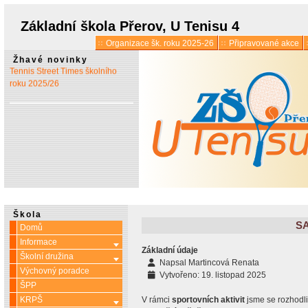
* 1. 7.:
Úřední hodiny o
prázdninách
Základní škola Přerov, U Tenisu 4
Organizace šk. roku 2025-26
Připravované akce
* 13. 5.:
Vyšlo 6. číslo časopisu
Žhavé novinky
Tennis Street Times školního
roku 2025/26
Škola
S
Domů
Informace
Více o: Informace
Základní údaje
Školní družina
Více o: Školní družina
Napsal
Martincová Renata
Výchovný poradce
Vytvořeno: 19. listopad 2025
ŠPP
KRPŠ
V rámci
sportovních aktivit
jsme se rozhodli
Více o: KRPŠ