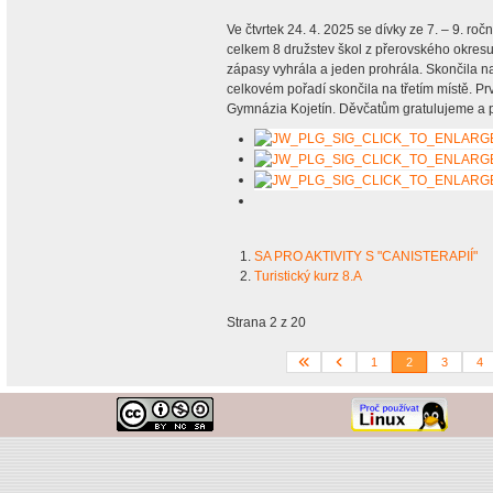
Ve čtvrtek 24. 4. 2025 se dívky ze 7. – 9. roč
celkem 8 družstev škol z přerovského okresu.
zápasy vyhrála a jeden prohrála. Skončila n
celkovém pořadí skončila na třetím místě. Pr
Gymnázia Kojetín. Děvčatům gratulujeme a 
SA PRO AKTIVITY S "CANISTERAPIÍ"
Turistický kurz 8.A
Strana 2 z 20
1
2
3
4