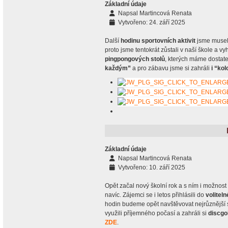
Základní údaje
Napsal
Martincová Renata
Vytvořeno: 24. září 2025
Další
hodinu sportovních aktivit
jsme museli
proto jsme tentokrát zůstali v naší škole a vyh
pingpongových stolů
, kterých máme dostate
každým”
a pro zábavu jsme si zahráli
i “kol
Základní údaje
Napsal
Martincová Renata
Vytvořeno: 10. září 2025
Opět začal nový školní rok a s ním i možnost 
navíc. Zájemci se i letos přihlásili do
volitel
hodin budeme opět navštěvovat nejrůznější s
využili příjemného počasí a zahráli si
discgo
ZDE
.