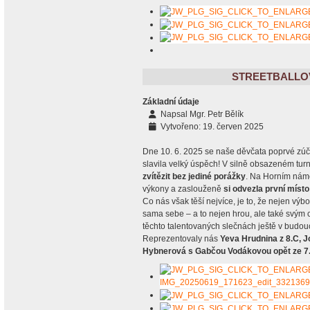
STREETBALLO
Základní údaje
Napsal
Mgr. Petr Bělík
Vytvořeno: 19. červen 2025
Dne 10. 6. 2025 se naše děvčata poprvé zúč
slavila velký úspěch! V silně obsazeném turn
zvítězit bez jediné porážky
. Na Horním námě
výkony a zaslouženě
si odvezla první místo
Co nás však těší nejvíce, je to, že nejen vý
sama sebe – a to nejen hrou, ale také svým
těchto talentovaných slečnách ještě v budou
Reprezentovaly nás
Yeva Hrudnina z 8.C, J
Hybnerová s Gabčou Vodákovou opět ze 7.A